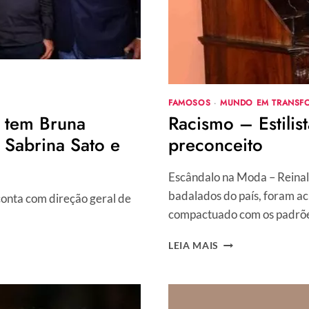
FAMOSOS
·
MUNDO EM TRANSF
 tem Bruna
Racismo – Estilis
 Sabrina Sato e
preconceito
Escândalo na Moda – Reinald
badalados do país, foram ac
conta com direção geral de
compactuado com os padrõe
RACISMO
LEIA MAIS
–
ESTILISTAS
DO
LUXO