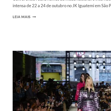
intensa de 22 a 24 de outubro no JK Iguatemi em São
IGUATEMI
LEIA MAIS
TALKS
FASHION
CHEGA
À
3ª
EDIÇÃO