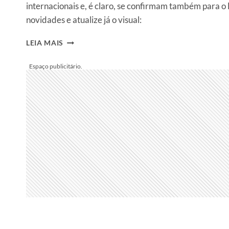
internacionais e, é claro, se confirmam também para o B
novidades e atualize já o visual:
BELEZA
LEIA MAIS
SPFW
N48
–
TENDÊNCIAS
PARA
APOSTAR
JÁ