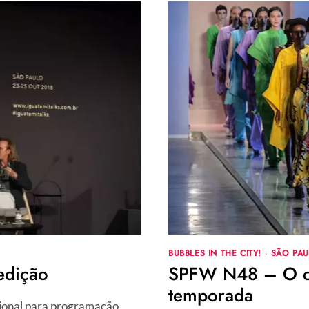
BUBBLES IN THE CITY!
·
SÃO PAU
edição
SPFW N48 – O ca
temporada
cional para programação