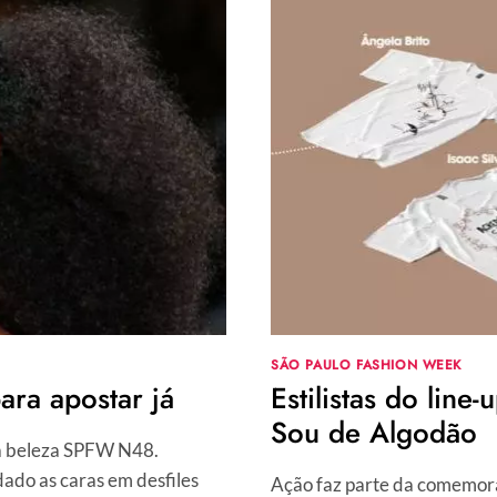
SÃO
ACUSADOS
DE
PRECONCEITO
SÃO PAULO FASHION WEEK
ra apostar já
Estilistas do lin
Sou de Algodão
m a beleza SPFW N48.
dado as caras em desfiles
Ação faz parte da comemor