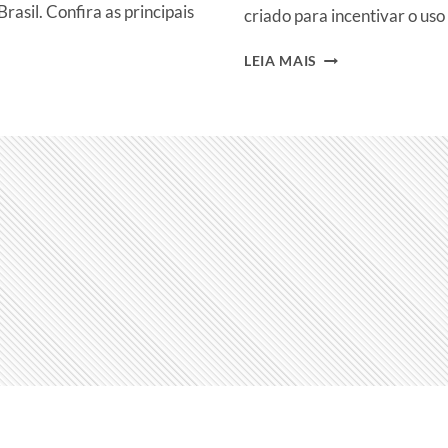
rasil. Confira as principais
criado para incentivar o uso
ESTILISTAS
LEIA MAIS
DO
LINE-
UP
DO
SPFW
ASSINAM
CAMISETAS
DO
SOU
DE
ALGODÃO