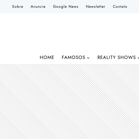
Pular
Sobre
Anuncie
Google News
Newsletter
Contato
para
o
Conteúdo
HOME
FAMOSOS
REALITY SHOWS