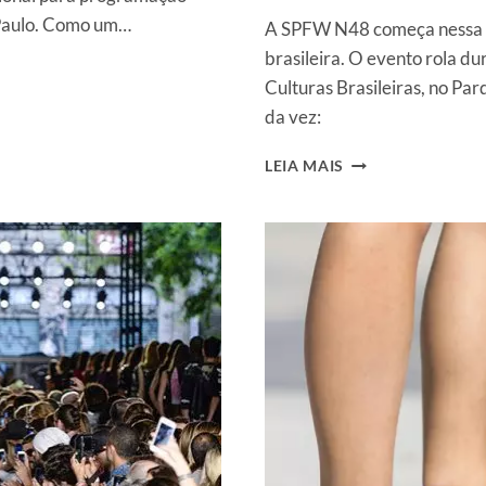
 Paulo. Como um…
A SPFW N48 começa nessa s
brasileira. O evento rola du
Culturas Brasileiras, no Par
da vez:
SPFW
LEIA MAIS
N48
–
O
CALENDÁRIO
E
AS
NOVIDADES
DA
TEMPORADA