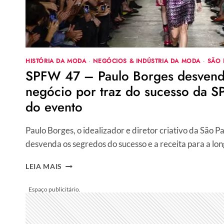
HISTÓRIA DA MODA
·
NEGÓCIOS & INDÚSTRIA DA MODA
·
SÃO 
SPFW 47 – Paulo Borges desvend
negócio por traz do sucesso da S
do evento
Paulo Borges, o idealizador e diretor criativo da São 
desvenda os segredos do sucesso e a receita para a l
SPFW
LEIA MAIS
47
–
PAULO
BORGES
DESVENDA