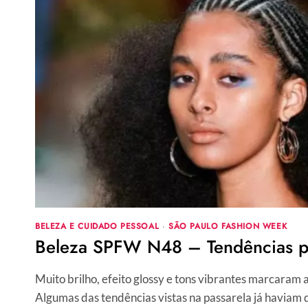
BRUNA
MARQUEZINE,
LUIZA
HELENA
TRAJANO,
SABRINA
SATO
E
RACHEL
MAIA
BELEZA E CUIDADO PESSOAL
·
SÃO PAULO FASHION WEEK
Beleza SPFW N48 – Tendências pa
Muito brilho, efeito glossy e tons vibrantes marcara
Algumas das tendências vistas na passarela já haviam 