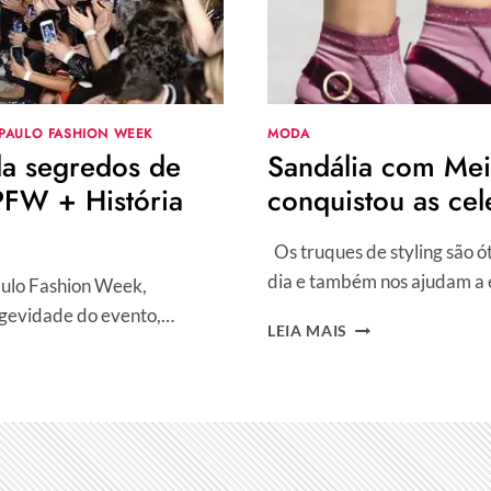
PAULO FASHION WEEK
MODA
a segredos de
Sandália com Mei
PFW + História
conquistou as cel
Os truques de styling são ó
dia e também nos ajudam a
Paulo Fashion Week,
ongevidade do evento,…
SANDÁLIA
LEIA MAIS
COM
MEIA
–
COMO
USAR
A
TENDÊNCIA