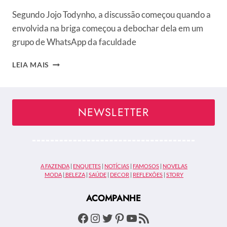
Segundo Jojo Todynho, a discussão começou quando a
envolvida na briga começou a debochar dela em um
grupo de WhatsApp da faculdade
JOJO
LEIA MAIS
TODYNHO
PROTAGONIZA
BARRACO
EM
NEWSLETTER
FACULDADE
E
É
APONTADA
DE
A FAZENDA
|
ENQUETES
|
NOTÍCIAS
|
FAMOSOS
|
NOVELAS
DAR
MODA
|
BELEZA
|
SAÚDE
|
DECOR
|
REFLEXÕES
|
STORY
TAPA
NO
ACOMPANHE
ROSTO
DE
Facebook
Instagram
Twitter
Pinterest
Youtube
Feed RSS
COLEGA;