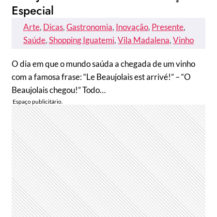
Especial
Arte
, 
Dicas
, 
Gastronomia
, 
Inovação
, 
Presente
, 
Saúde
, 
Shopping Iguatemi
, 
Vila Madalena
, 
Vinho
O dia em que o mundo saúda a chegada de um vinho
com a famosa frase: “Le Beaujolais est arrivé!” – “O
Beaujolais chegou!” Todo…