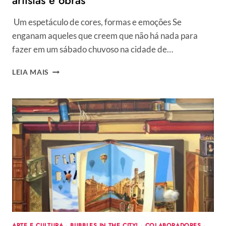
artistas e obras
Um espetáculo de cores, formas e emoções Se
enganam aqueles que creem que não há nada para
fazer em um sábado chuvoso na cidade de…
VERNISSAGE
LEIA MAIS
–
1ª
MOSTRA
DE
ARTES
FIGUEIREDO
FOI
UM
SUCESSO:
VEJA
FOTOS,
ARTISTAS
E
OBRAS
ARTE E CULTURA
·
BUBBLES IN THE CITY!
·
COLABORADORES
·