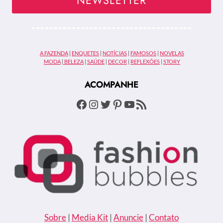
NEWSLETTER
RUAS
A FAZENDA
|
ENQUETES
|
NOTÍCIAS
|
FAMOSOS
|
NOVELAS
MODA
|
BELEZA
|
SAÚDE
|
DECOR
|
REFLEXÕES
|
STORY
ACOMPANHE
Facebook
Instagram
Twitter
Pinterest
Youtube
Feed RSS
Sobre
|
Media Kit
|
Anuncie
|
Contato