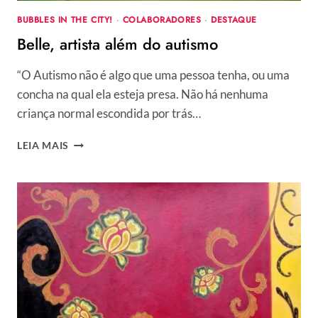
BUBBLES IN THE CITY!
·
COLABORADORES
·
DESTAQUE
Belle, artista além do autismo
“O Autismo não é algo que uma pessoa tenha, ou uma
concha na qual ela esteja presa. Não há nenhuma
criança normal escondida por trás…
BELLE,
LEIA MAIS
ARTISTA
ALÉM
DO
AUTISMO