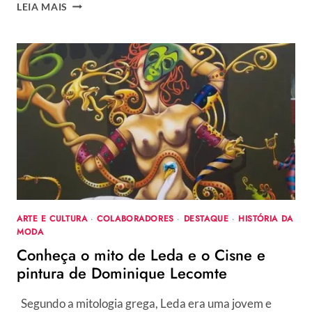
A
LEIA MAIS
COW
PARADE
TOMA
CONTA
DO
RIO
DE
JANEIRO
EM
2011
ARTE E CULTURA
·
COLABORADORES
·
DESTAQUE
·
HISTÓRIA DA
MODA
Conheça o mito de Leda e o Cisne e
pintura de Dominique Lecomte
Segundo a mitologia grega, Leda era uma jovem e