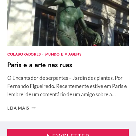
DA
MULHER
COLABORADORES
·
MUNDO E VIAGENS
Paris e a arte nas ruas
O Encantador de serpentes – Jardin des plantes. Por
Fernando Figueiredo. Recentemente estive em Paris e
lembrei de um comentário de um amigo sobre a…
PARIS
LEIA MAIS
E
A
ARTE
NAS