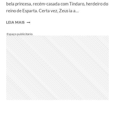
bela princesa, recém-casada com Tíndaro, herdeiro do
reino de Esparta. Certa vez, Zeus ia a…
CONHEÇA
LEIA MAIS
O
MITO
DE
LEDA
E
O
CISNE
E
PINTURA
DE
DOMINIQUE
LECOMTE