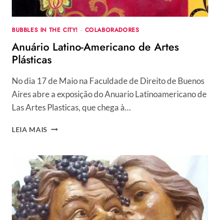
BUBBLES IN THE CITY!
·
COLABORADORES
Anuário Latino-Americano de Artes
Plásticas
No dia 17 de Maio na Faculdade de Direito de Buenos
Aires abre a exposição do Anuario Latinoamericano de
Las Artes Plasticas, que chega à…
ANUÁRIO
LEIA MAIS
LATINO-
AMERICANO
DE
ARTES
PLÁSTICAS