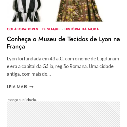
DE
ARTES
FIGUEIREDO
COLABORADORES
·
DESTAQUE
·
HISTÓRIA DA MODA
Conheça o Museu de Tecidos de Lyon na
França
Lyon foi fundada em 43 a.C. com o nome de Lugdunum
e era a capital da Gália, região Romana. Uma cidade
antiga, com mais de…
CONHEÇA
LEIA MAIS
O
MUSEU
DE
TECIDOS
DE
LYON
NA