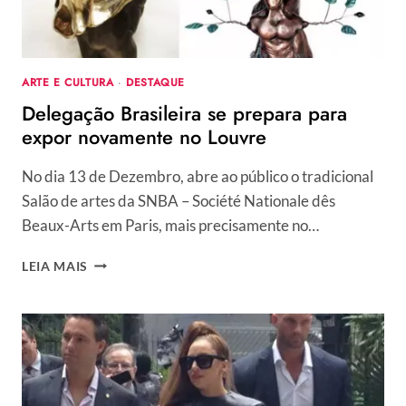
ARTE E CULTURA
·
DESTAQUE
Delegação Brasileira se prepara para
expor novamente no Louvre
No dia 13 de Dezembro, abre ao público o tradicional
Salão de artes da SNBA – Société Nationale dês
Beaux-Arts em Paris, mais precisamente no…
DELEGAÇÃO
LEIA MAIS
BRASILEIRA
SE
PREPARA
PARA
EXPOR
NOVAMENTE
NO