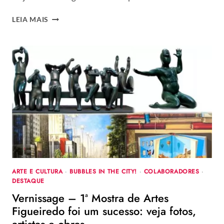
VERA
LEIA MAIS
TOLEDO
PARTICIPA
DA
EXPOSIÇÃO
“PIGMENTO”
ARTE E CULTURA
·
BUBBLES IN THE CITY!
·
COLABORADORES
·
DESTAQUE
Vernissage – 1ª Mostra de Artes
Figueiredo foi um sucesso: veja fotos,