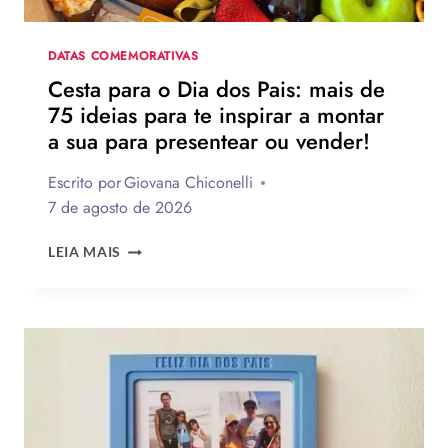
HOMENAGEAR
NA
DATA
DATAS COMEMORATIVAS
Cesta para o Dia dos Pais: mais de
75 ideias para te inspirar a montar
a sua para presentear ou vender!
Escrito por
Giovana Chiconelli
7 de agosto de 2026
CESTA
LEIA MAIS
PARA
O
DIA
DOS
PAIS:
MAIS
DE
75
IDEIAS