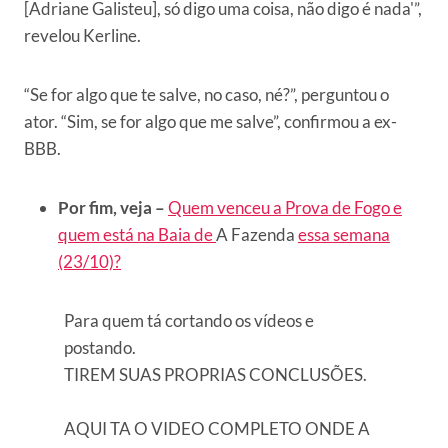
[Adriane Galisteu], só digo uma coisa, não digo é nada'”,
revelou Kerline.
“Se for algo que te salve, no caso, né?”, perguntou o
ator. “Sim, se for algo que me salve”, confirmou a ex-
BBB.
Por fim, veja –
Quem venceu a Prova de Fogo e
quem está na Baia de
A Fazenda
essa semana
(23/10)?
Para quem tá cortando os vídeos e
postando.
TIREM SUAS PROPRIAS CONCLUSÕES.
AQUI TA O VIDEO COMPLETO ONDE A