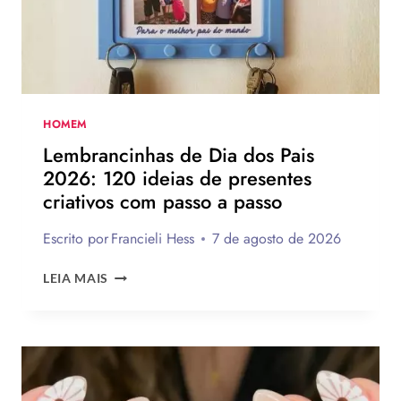
PARA
TE
INSPIRAR
A
MONTAR
A
SUA
HOMEM
PARA
Lembrancinhas de Dia dos Pais
PRESENTEAR
2026: 120 ideias de presentes
OU
criativos com passo a passo
VENDER!
Escrito por
Francieli Hess
7 de agosto de 2026
LEMBRANCINHAS
LEIA MAIS
DE
DIA
DOS
PAIS
2026:
120