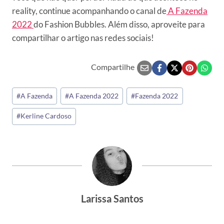
reality, continue acompanhando o canal de
A Fazenda
2022
do Fashion Bubbles. Além disso, aproveite para
compartilhar o artigo nas redes sociais!
Compartilhe
Tags
#
A Fazenda
#
A Fazenda 2022
#
Fazenda 2022
do
#
Kerline Cardoso
Post:
Larissa Santos