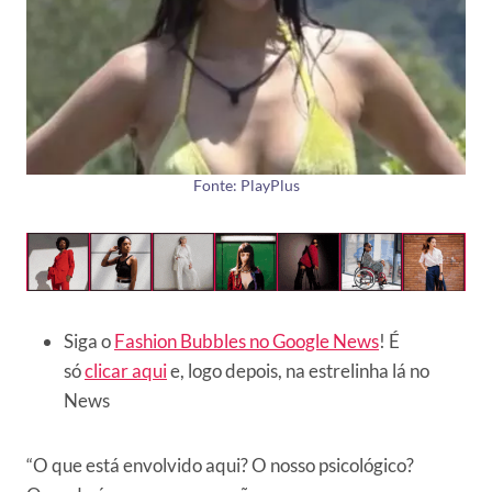
Fonte: PlayPlus
Siga o
Fashion Bubbles no Google News
! É
só
clicar aqui
e, logo depois, na estrelinha lá no
News
“O que está envolvido aqui? O nosso psicológico?