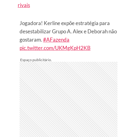
rivais
Jogadora! Kerline expõe estratégia para
desestabilizar Grupo A. Alex e Deborah não
gostaram.
#AFazenda
pic.twitter.com/UKMgKpH2KB