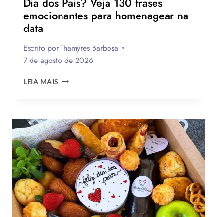
Dia dos Pais? Veja 130 frases
emocionantes para homenagear na
data
Escrito por
Thamyres Barbosa
7 de agosto de 2026
QUAL
LEIA MAIS
A
MELHOR
MENSAGEM
PARA
O
DIA
DOS
PAIS?
VEJA
130
FRASES
EMOCIONANTES
PARA