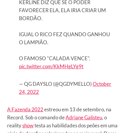
KERLINE DIZ QUE SE O PODER
FAVORECER ELA, ELA IRIA CRIAR UM
BORDÃO.
IGUAL O RICO FEZ QUANDO GANHOU
O LAMPIÃO.
O FAMOSO "CALADA VENCE".
pic.twitter.com/KkMHgLYg9t
— QG DAYSLO (@QGDYMELLO)
October
24, 2022
A Fazenda 2022
estreou em 13 de setembro, na
Record. Sob o comando de
Adriane Galisteu
, o
reality
show
testa as habilidades dos peões em uma