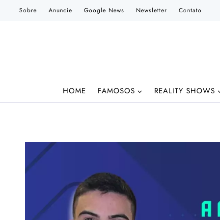
Pular
Sobre
Anuncie
Google News
Newsletter
Contato
para
o
Conteúdo
HOME
FAMOSOS
REALITY SHOWS