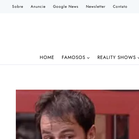
Pular
Sobre
Anuncie
Google News
Newsletter
Contato
para
o
Conteúdo
HOME
FAMOSOS
REALITY SHOWS