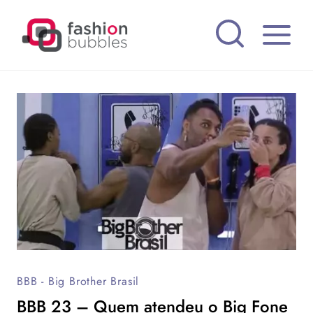
Pular
para
o
Conteúdo
BBB - Big Brother Brasil
BBB 23 – Quem atendeu o Big Fone