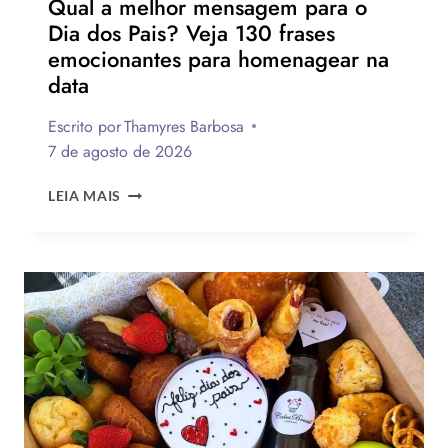
Qual a melhor mensagem para o
Dia dos Pais? Veja 130 frases
emocionantes para homenagear na
data
Escrito por
Thamyres Barbosa
7 de agosto de 2026
QUAL
LEIA MAIS
A
MELHOR
MENSAGEM
PARA
O
DIA
DOS
PAIS?
VEJA
130
FRASES
EMOCIONANTES