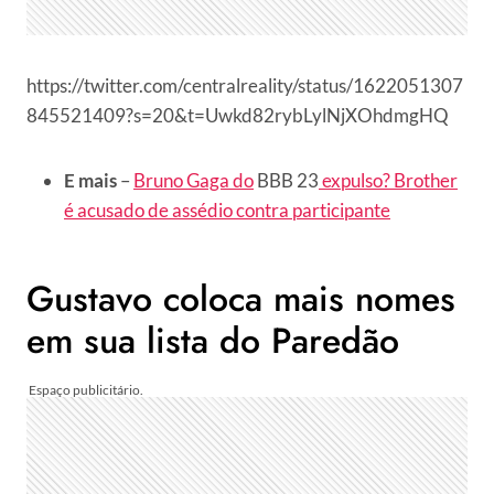
https://twitter.com/centralreality/status/1622051307
845521409?s=20&t=Uwkd82rybLylNjXOhdmgHQ
E mais
–
Bruno Gaga do
BBB 23
expulso? Brother
é acusado de assédio contra participante
Gustavo coloca mais nomes
em sua lista do Paredão