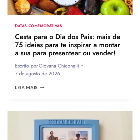
PARA
HOMENAGEAR
NA
DATA
DATAS COMEMORATIVAS
Cesta para o Dia dos Pais: mais de
75 ideias para te inspirar a montar
a sua para presentear ou vender!
Escrito por
Giovana Chiconelli
7 de agosto de 2026
CESTA
LEIA MAIS
PARA
O
DIA
DOS
PAIS:
MAIS
DE
75