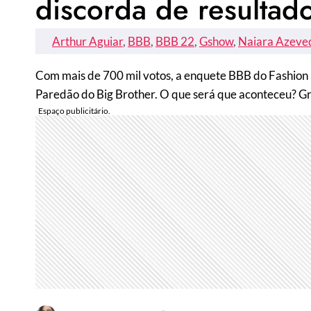
discorda de resultad
Arthur Aguiar
, 
BBB
, 
BBB 22
, 
Gshow
, 
Naiara Azeve
Com mais de 700 mil votos, a enquete BBB do Fashion 
Paredão do Big Brother. O que será que aconteceu? Gru