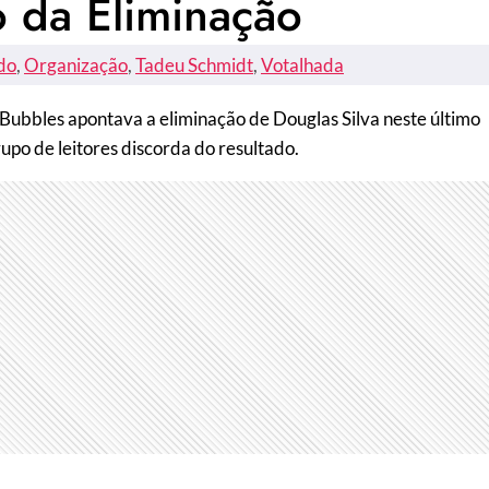
o da Eliminação
do
, 
Organização
, 
Tadeu Schmidt
, 
Votalhada
Bubbles apontava a eliminação de Douglas Silva neste último
po de leitores discorda do resultado.