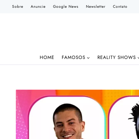
Pular
Sobre
Anuncie
Google News
Newsletter
Contato
para
o
Conteúdo
HOME
FAMOSOS
REALITY SHOWS