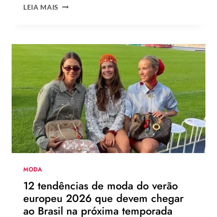
ENQUETE:
LEIA MAIS
VOCÊ
USARIA
O
NOVO
CHINELO
DE
SALTO
DA
HAVAIANAS?
MODA
12 tendências de moda do verão
europeu 2026 que devem chegar
ao Brasil na próxima temporada