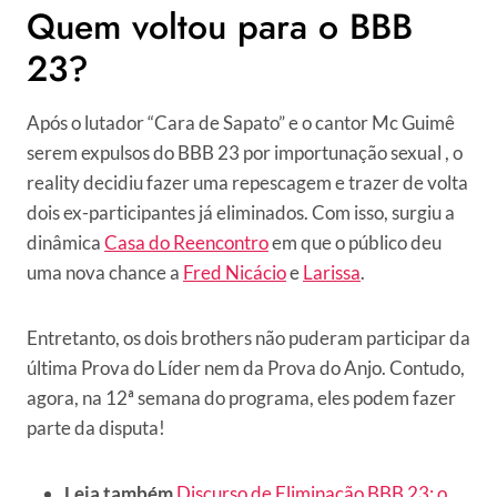
Quem voltou para o BBB
23?
Após o lutador “Cara de Sapato” e o cantor Mc Guimê
serem expulsos do BBB 23 por importunação sexual , o
reality decidiu fazer uma repescagem e trazer de volta
dois ex-participantes já eliminados. Com isso, surgiu a
dinâmica
Casa do Reencontro
em que o público deu
uma nova chance a
Fred Nicácio
e
Larissa
.
Entretanto, os dois brothers não puderam participar da
última Prova do Líder nem da Prova do Anjo. Contudo,
agora, na 12ª semana do programa, eles podem fazer
parte da disputa!
Leia também
Discurso de Eliminação BBB 23: o