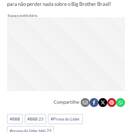
para não perder nada sobre o Big Brother Brasil!
Compartilhe
Tags
#
BBB
#
BBB 23
#
Prova do Líder
do
#
prova do líder bbb 23
Post: