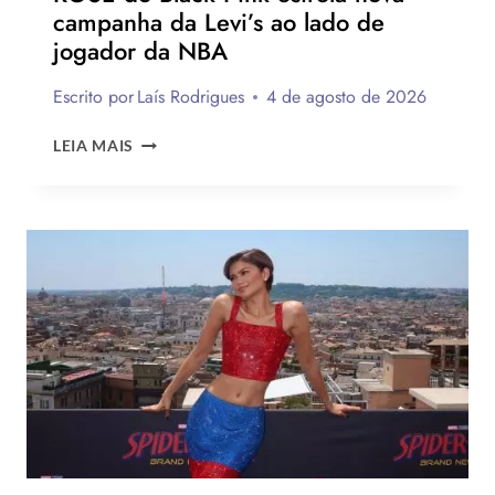
campanha da Levi’s ao lado de
jogador da NBA
Escrito por
Laís Rodrigues
4 de agosto de 2026
ROSÉ
LEIA MAIS
DO
BLACK
PINK
ESTRELA
NOVA
CAMPANHA
DA
LEVI’S
AO
LADO
DE
JOGADOR
DA
NBA