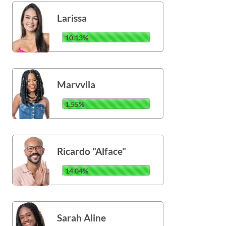
Larissa
10.13%
Marvvila
1.55%
Ricardo "Alface"
14.04%
Sarah Aline