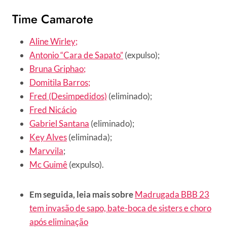
Time Camarote
Aline Wirley;
Antonio “Cara de Sapato”
(expulso);
Bruna Griphao;
Domitila Barros;
Fred (Desimpedidos)
(eliminado);
Fred Nicácio
Gabriel Santana
(eliminado);
Key Alves
(eliminada);
Marvvila
;
Mc Guimê
(expulso).
Em seguida, leia mais sobre
Madrugada BBB 23
tem invasão de sapo, bate-boca de sisters e choro
após eliminação