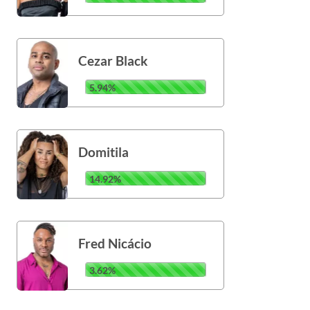
Cezar Black
5.94%
Domitila
14.92%
Fred Nicácio
3.62%