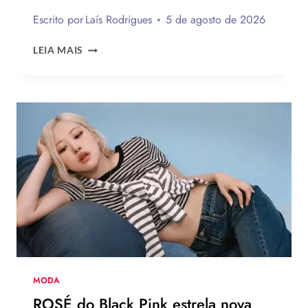
Escrito por
Laís Rodrigues
5 de agosto de 2026
12
LEIA MAIS
TENDÊNCIAS
DE
MODA
DO
VERÃO
EUROPEU
2026
QUE
DEVEM
CHEGAR
AO
BRASIL
NA
PRÓXIMA
TEMPORADA
MODA
ROSÉ do Black Pink estrela nova