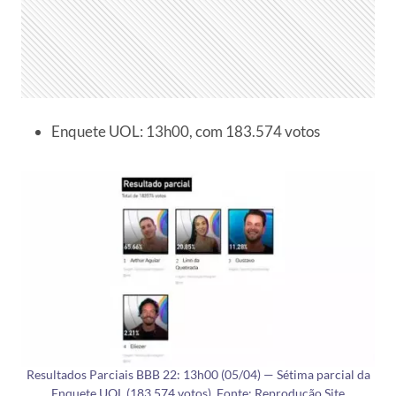
Enquete UOL: 13h00, com 183.574 votos
Resultados Parciais BBB 22: 13h00 (05/04) — Sétima parcial da
Enquete UOL (183.574 votos). Fonte: Reprodução Site