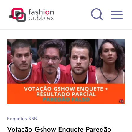
Pular
para
o
Conteúdo
Enquetes BBB
Votação Gshow Enquete Paredão