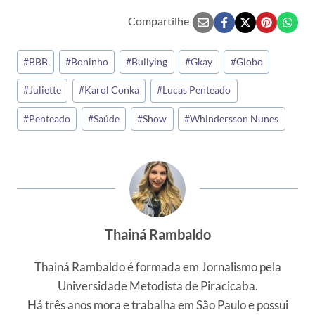
Compartilhe
Tags
#
BBB
#
Boninho
#
Bullying
#
Gkay
#
Globo
do
#
Juliette
#
Karol Conka
#
Lucas Penteado
Post:
#
Penteado
#
Saúde
#
Show
#
Whindersson Nunes
Thainá Rambaldo
Thainá Rambaldo é formada em Jornalismo pela
Universidade Metodista de Piracicaba.
Há três anos mora e trabalha em São Paulo e possui