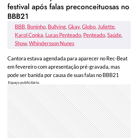
festival após falas preconceituosas no
BBB21
BBB
, 
Boninho
, 
Bullying
, 
Gkay
, 
Globo
, 
Juliette
, 
Karol Conka
, 
Lucas Penteado
, 
Penteado
, 
Saúde
, 
Show
, 
Whindersson Nunes
Cantora estava agendada para aparecer no Rec-Beat
em fevereiro com apresentação pré-gravada, mas
pode ser banida por causa de suas falas no BBB21