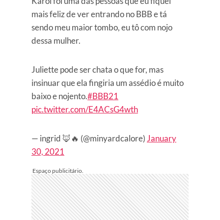
Karol foi uma das pessoas que eu fiquei
mais feliz de ver entrando no BBB e tá
sendo meu maior tombo, eu tô com nojo
dessa mulher.
Juliette pode ser chata o que for, mas
insinuar que ela fingiria um assédio é muito
baixo e nojento.
#BBB21
pic.twitter.com/E4ACsG4wth
— ingrid 🦊🔥 (@minyardcalore)
January
30, 2021