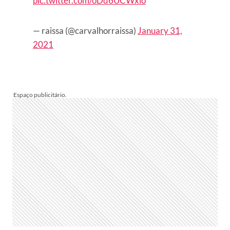
pic.twitter.com/oDd6UCWxio
— raissa (@carvalhorraissa)
January 31,
2021