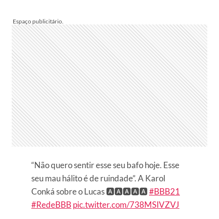
“Não quero sentir esse seu bafo hoje. Esse
seu mau hálito é de ruindade”. A Karol
Conká sobre o Lucas 🅰️🅰️🅰️🅰️🅰️
#BBB21
#RedeBBB
pic.twitter.com/738MSIVZVJ