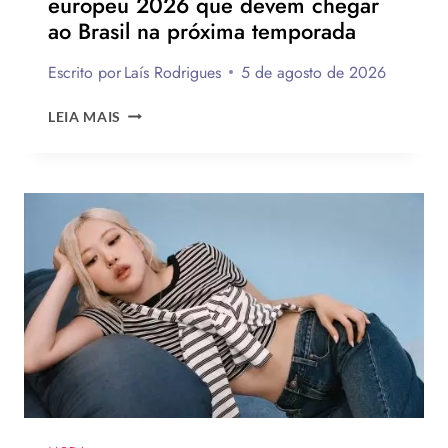
europeu 2026 que devem chegar
ao Brasil na próxima temporada
Escrito por
Laís Rodrigues
5 de agosto de 2026
12
LEIA MAIS
TENDÊNCIAS
DE
MODA
DO
VERÃO
EUROPEU
2026
QUE
DEVEM
CHEGAR
AO
BRASIL
NA
PRÓXIMA
TEMPORADA