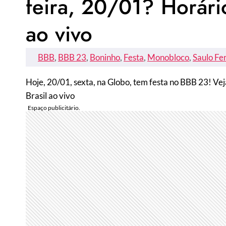
feira, 20/01? Horário
ao vivo
BBB
, 
BBB 23
, 
Boninho
, 
Festa
, 
Monobloco
, 
Saulo Fe
Hoje, 20/01, sexta, na Globo, tem festa no BBB 23! Vej
Brasil ao vivo