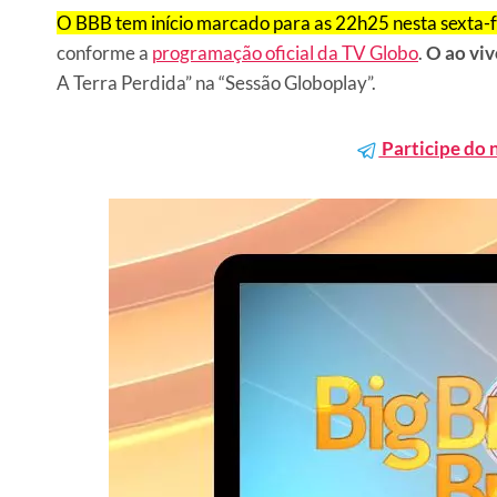
O BBB tem início marcado para as 22h25 nesta sexta-f
conforme a
programação oficial da TV Globo
.
O ao viv
A Terra Perdida” na “Sessão Globoplay”.
Participe do 