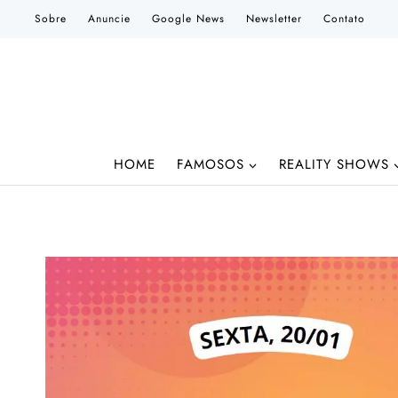
Pular
Sobre
Anuncie
Google News
Newsletter
Contato
para
o
Conteúdo
HOME
FAMOSOS
REALITY SHOWS