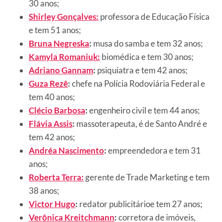
30 anos;
Shirley Gonçalves:
professora de Educação Física
e tem 51 anos;
Bruna Negreska
:
musa do samba e tem 32 anos;
Kamyla Romaniuk:
biomédica e tem 30 anos;
Adriano Gannam
:
psiquiatra e tem 42 anos;
Guza Rezê
:
chefe na Polícia Rodoviária Federal e
tem 40 anos;
Clécio Barbosa
:
engenheiro civil e tem 44 anos;
Flávia Assis
:
massoterapeuta, é de Santo André e
tem 42 anos;
Andréa Nascimento
:
empreendedora e tem 31
anos;
Roberta Terra:
gerente de Trade Marketing e tem
38 anos;
Victor Hugo
:
redator publicitárioe tem 27 anos;
Verônica Kreitchmann
:
corretora de imóveis,