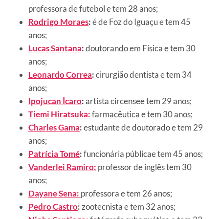
professora de futebol e tem 28 anos;
Rodrigo Moraes
:
é de Foz do Iguaçu e tem 45
anos;
Lucas Santana
:
doutorando em Física e tem 30
anos;
Leonardo Correa
:
cirurgião dentista e tem 34
anos;
Ipojucan Ícaro
:
artista circensee tem 29 anos;
Tiemi Hiratsuka:
farmacêutica e tem 30 anos;
Charles Gama
:
estudante de doutorado e tem 29
anos;
Patrícia Tomé
:
funcionária públicae tem 45 anos;
Vanderlei Ramiro:
professor de inglês tem 30
anos;
Dayane Sena:
professora e tem 26 anos;
Pedro Castro
:
zootecnista e tem 32 anos;