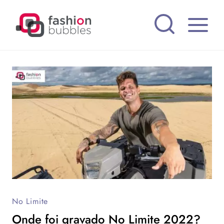
Pular
para
o
Conteúdo
No Limite
Onde foi gravado No Limite 2022?