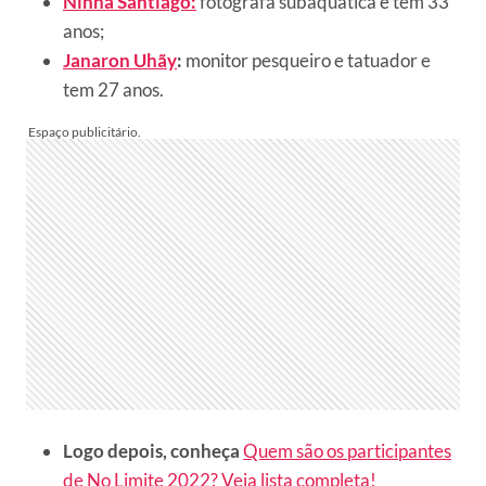
Ninha Santiago:
fotógrafa subaquática e tem 33
anos;
Janaron Uhãy
:
monitor pesqueiro e tatuador e
tem 27 anos.
Logo depois, conheça
Quem são os participantes
de No Limite 2022? Veja lista completa!