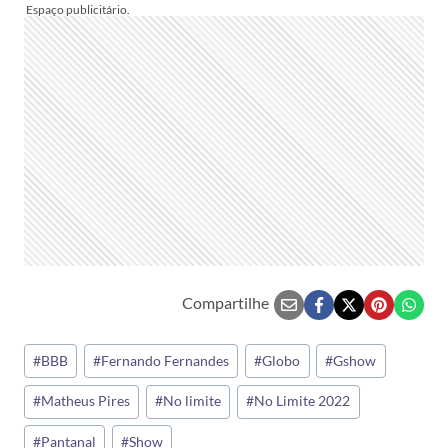
Compartilhe
Tags
#
BBB
#
Fernando Fernandes
#
Globo
#
Gshow
do
#
Matheus Pires
#
No limite
#
No Limite 2022
Post:
#
Pantanal
#
Show