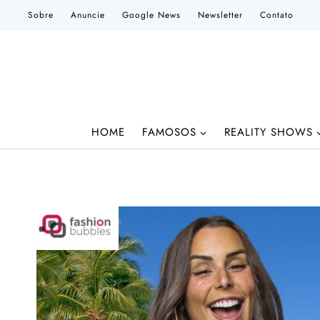
Pular
Sobre
Anuncie
Google News
Newsletter
Contato
para
o
Conteúdo
HOME
FAMOSOS
REALITY SHOWS