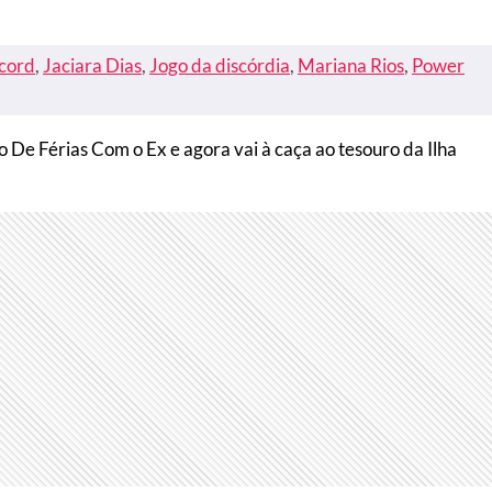
ecord
, 
Jaciara Dias
, 
Jogo da discórdia
, 
Mariana Rios
, 
Power
do De Férias Com o Ex e agora vai à caça ao tesouro da Ilha