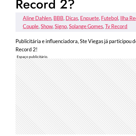
Record 2?
Aline Dahlen
, 
BBB
, 
Dicas
, 
Enquete
, 
Futebol
, 
Ilha R
Couple
, 
Show
, 
Signo
, 
Solange Gomes
, 
Tv Record
Publicitária e influenciadora, Ste Viegas já participou 
Record 2!