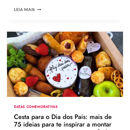
QUAL
LEIA MAIS
A
MELHOR
MENSAGEM
PARA
O
DIA
DOS
PAIS?
VEJA
130
FRASES
EMOCIONANTES
PARA
HOMENAGEAR
NA
DATA
DATAS COMEMORATIVAS
Cesta para o Dia dos Pais: mais de
75 ideias para te inspirar a montar