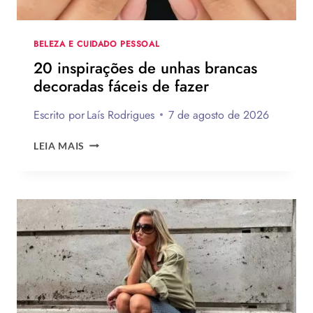
PASSO
BELEZA E CUIDADO PESSOAL
20 inspirações de unhas brancas
decoradas fáceis de fazer
Escrito por
Laís Rodrigues
7 de agosto de 2026
20
LEIA MAIS
INSPIRAÇÕES
DE
UNHAS
BRANCAS
DECORADAS
FÁCEIS
DE
FAZER