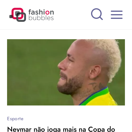
Pular
para
o
Conteúdo
Esporte
Neymar não joga mais na Copa do