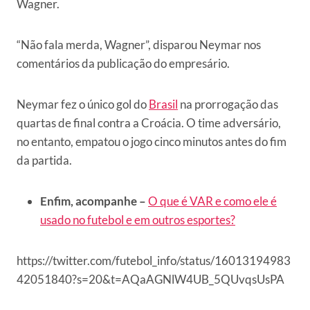
Wagner.
“Não fala merda, Wagner”, disparou Neymar nos
comentários da publicação do empresário.
Neymar fez o único gol do
Brasil
na prorrogação das
quartas de final contra a Croácia. O time adversário,
no entanto, empatou o jogo cinco minutos antes do fim
da partida.
Enfim, acompanhe –
O que é VAR e como ele é
usado no futebol e em outros esportes?
https://twitter.com/futebol_info/status/16013194983
42051840?s=20&t=AQaAGNlW4UB_5QUvqsUsPA