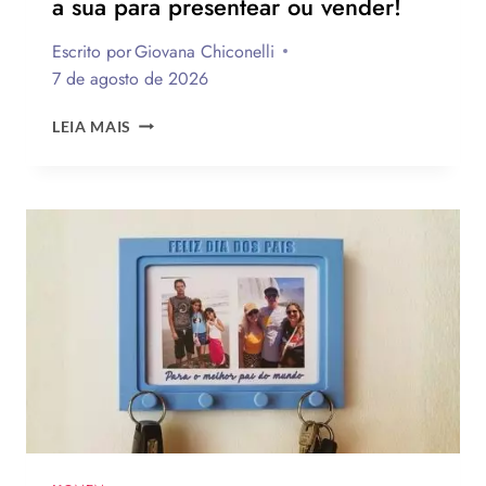
a sua para presentear ou vender!
Escrito por
Giovana Chiconelli
7 de agosto de 2026
CESTA
LEIA MAIS
PARA
O
DIA
DOS
PAIS:
MAIS
DE
75
IDEIAS
PARA
TE
INSPIRAR
A
MONTAR
A
SUA