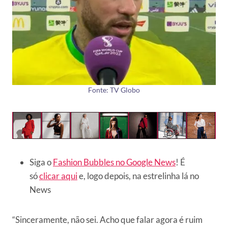
Fonte: TV Globo
Siga o
Fashion Bubbles no Google News
! É
só
clicar aqui
e, logo depois, na estrelinha lá no
News
“Sinceramente, não sei. Acho que falar agora é ruim