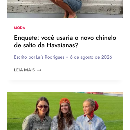
MODA
Enquete: você usaria o novo chinelo
de salto da Havaianas?
Escrito por
Laís Rodrigues
6 de agosto de 2026
ENQUETE:
LEIA MAIS
VOCÊ
USARIA
O
NOVO
CHINELO
DE
SALTO
DA
HAVAIANAS?