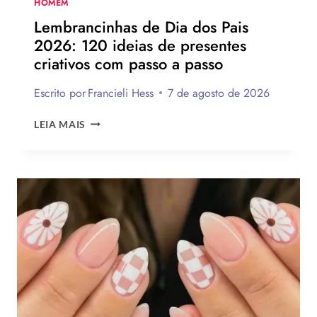
HOMEM
PARA
Lembrancinhas de Dia dos Pais
PRESENTEAR
2026: 120 ideias de presentes
OU
criativos com passo a passo
VENDER!
Escrito por
Francieli Hess
7 de agosto de 2026
LEMBRANCINHAS
LEIA MAIS
DE
DIA
DOS
PAIS
2026:
120
IDEIAS
DE
PRESENTES
CRIATIVOS
COM
PASSO
A