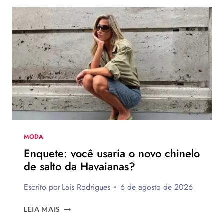
BRANCAS
DECORADAS
FÁCEIS
DE
FAZER
MODA
Enquete: você usaria o novo chinelo
de salto da Havaianas?
Escrito por
Laís Rodrigues
6 de agosto de 2026
ENQUETE:
LEIA MAIS
VOCÊ