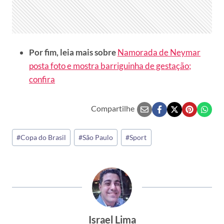
Por fim, leia mais sobre
Namorada de Neymar
posta foto e mostra barriguinha de gestação;
confira
Compartilhe
Tags
#
Copa do Brasil
#
São Paulo
#
Sport
do
Post:
Israel Lima