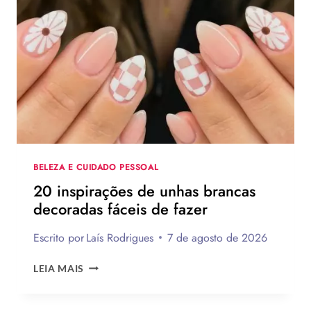
2026:
120
IDEIAS
DE
PRESENTES
CRIATIVOS
COM
PASSO
A
PASSO
BELEZA E CUIDADO PESSOAL
20 inspirações de unhas brancas
decoradas fáceis de fazer
Escrito por
Laís Rodrigues
7 de agosto de 2026
20
LEIA MAIS
INSPIRAÇÕES
DE
UNHAS