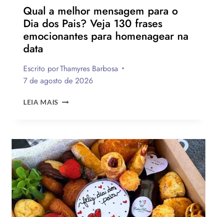
Qual a melhor mensagem para o
Dia dos Pais? Veja 130 frases
emocionantes para homenagear na
data
Escrito por
Thamyres Barbosa
7 de agosto de 2026
QUAL
LEIA MAIS
A
MELHOR
MENSAGEM
PARA
O
DIA
DOS
PAIS?
VEJA
130
FRASES