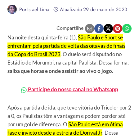
Por
Israel Lima
Atualizado
29 de maio de 2023
Compartilhe
Na noite desta quinta-feira (1),
São Paulo e
Sport
se
enfrentam pela partida de volta das oitavas de finais
da Copa do Brasil 2023
. O duelo será disputado no
Estádio do Morumbi, na capital Paulista. Dessa forma,
saiba que horas e onde assistir ao vivo o jogo
.
Participe do nosso canal no Whatsapp
Após a partida de ida, que teve vitória do Tricolor por 2
a 0, os Paulistas têm a vantagem e podem perder até
por um gol de diferença. O
São Paulo está em ótima
fase e invicto desde a estreia de Dorival Jr
. Dessa