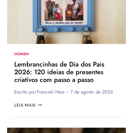
75
IDEIAS
PARA
TE
INSPIRAR
A
MONTAR
A
SUA
HOMEM
PARA
Lembrancinhas de Dia dos Pais
PRESENTEAR
2026: 120 ideias de presentes
OU
criativos com passo a passo
VENDER!
Escrito por
Francieli Hess
7 de agosto de 2026
LEMBRANCINHAS
LEIA MAIS
DE
DIA
DOS
PAIS