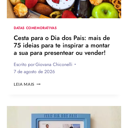
EMOCIONANTES
PARA
HOMENAGEAR
NA
DATA
DATAS COMEMORATIVAS
Cesta para o Dia dos Pais: mais de
75 ideias para te inspirar a montar
a sua para presentear ou vender!
Escrito por
Giovana Chiconelli
7 de agosto de 2026
CESTA
LEIA MAIS
PARA
O
DIA
DOS
PAIS:
MAIS
DE