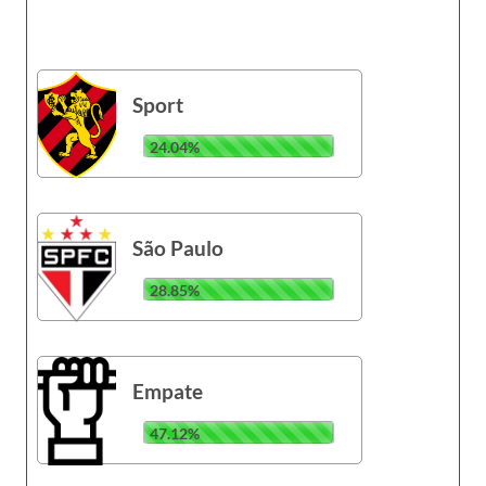
Sport
24.04%
São Paulo
28.85%
Empate
47.12%