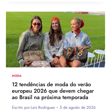
USARIA
O
NOVO
CHINELO
DE
SALTO
DA
HAVAIANAS?
MODA
12 tendências de moda do verão
europeu 2026 que devem chegar
ao Brasil na próxima temporada
Escrito por
Laís Rodrigues
5 de agosto de 2026