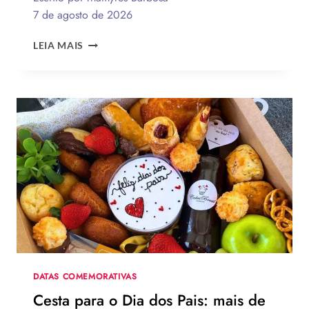
7 de agosto de 2026
QUAL
LEIA MAIS
A
MELHOR
MENSAGEM
PARA
O
DIA
DOS
PAIS?
VEJA
130
FRASES
EMOCIONANTES
PARA
HOMENAGEAR
NA
DATA
DATAS COMEMORATIVAS
Cesta para o Dia dos Pais: mais de