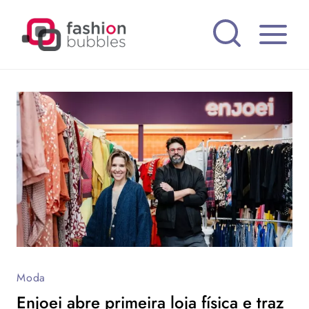
Pular
para
o
Conteúdo
Moda
Enjoei abre primeira loja física e traz