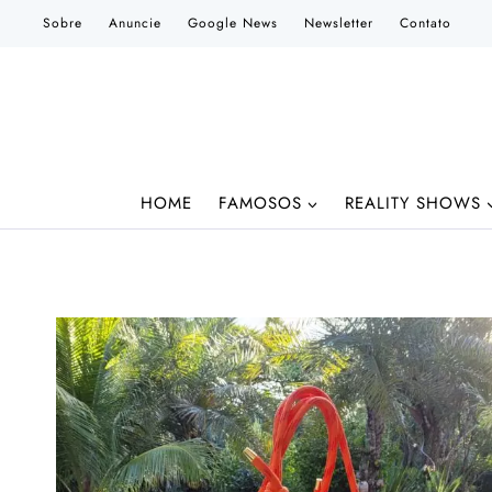
Pular
Sobre
Anuncie
Google News
Newsletter
Contato
para
o
Conteúdo
HOME
FAMOSOS
REALITY SHOWS