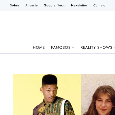
Pular
Sobre
Anuncie
Google News
Newsletter
Contato
para
o
Conteúdo
HOME
FAMOSOS
REALITY SHOWS