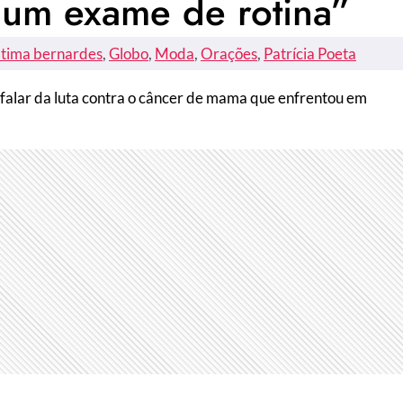
um exame de rotina”
átima bernardes
, 
Globo
, 
Moda
, 
Orações
, 
Patrícia Poeta
 falar da luta contra o câncer de mama que enfrentou em