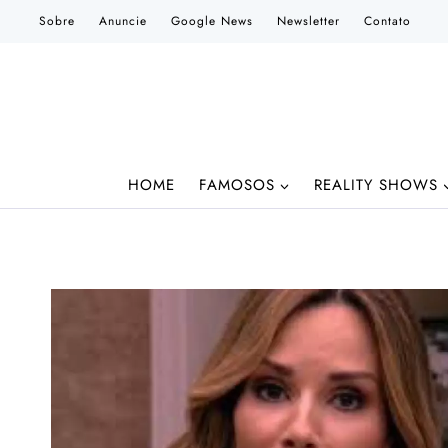
Pular
Sobre
Anuncie
Google News
Newsletter
Contato
para
o
Conteúdo
HOME
FAMOSOS
REALITY SHOWS