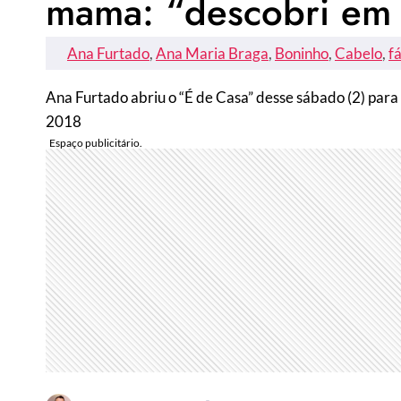
mama: “descobri em 
Ana Furtado
, 
Ana Maria Braga
, 
Boninho
, 
Cabelo
, 
f
Ana Furtado abriu o “É de Casa” desse sábado (2) para
2018