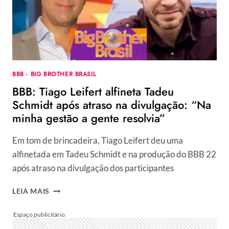
ANA
MARIA
BRAGA
TAMBÉM
É
DA
GLOBO
BBB - BIG BROTHER BRASIL
BBB: Tiago Leifert alfineta Tadeu
Schmidt após atraso na divulgação: “Na
minha gestão a gente resolvia”
Em tom de brincadeira, Tiago Leifert deu uma
alfinetada em Tadeu Schmidt e na produção do BBB 22
após atraso na divulgação dos participantes
BBB:
LEIA MAIS
TIAGO
LEIFERT
ALFINETA