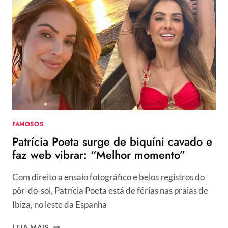
MARIA
BRAGA
VÃO
SAIR
DA
GLOBO?
EMISSORA
BATE
O
MARTELO
SOBRE
FAMOSOS
FUTURO
Patrícia Poeta surge de biquíni cavado e
DOS
PROGRAMAS;
faz web vibrar: “Melhor momento”
CONFIRA
Com direito a ensaio fotográfico e belos registros do
pôr-do-sol, Patrícia Poeta está de férias nas praias de
Ibiza, no leste da Espanha
PATRÍCIA
LEIA MAIS