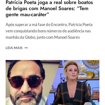
Patrícia Poeta joga a real sobre boatos
de brigas com Manoel Soares: “Tem
gente mau-caráter”
Após superar a má fase do Encontro, Patrícia Poeta
vem conquistando bons números de audiência nas
manhãs da Globo, junto com Manoel Soares
PATRÍCIA
LEIA MAIS
POETA
JOGA
A
REAL
SOBRE
BOATOS
DE
BRIGAS
COM
MANOEL
SOARES: