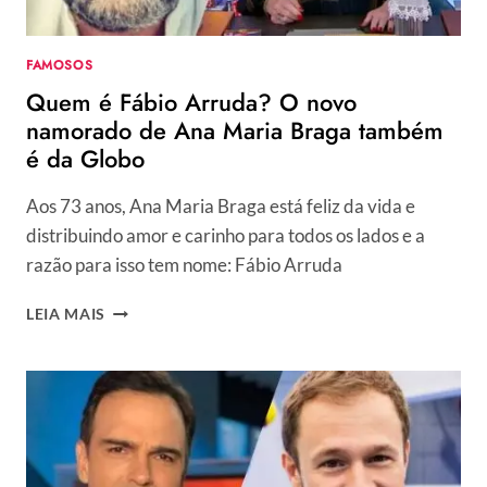
“TEM
GENTE
MAU-
FAMOSOS
CARÁTER”
Quem é Fábio Arruda? O novo
namorado de Ana Maria Braga também
é da Globo
Aos 73 anos, Ana Maria Braga está feliz da vida e
distribuindo amor e carinho para todos os lados e a
razão para isso tem nome: Fábio Arruda
QUEM
LEIA MAIS
É
FÁBIO
ARRUDA?
O
NOVO
NAMORADO
DE