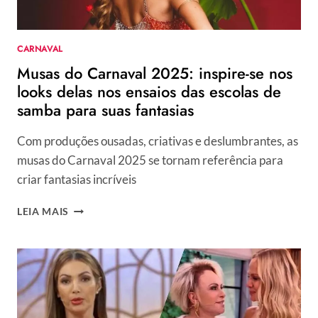
DA
VÍTIMA,
AO
CARNAVAL
VIVO,
Musas do Carnaval 2025: inspire-se nos
NA
GLOBO
looks delas nos ensaios das escolas de
samba para suas fantasias
Com produções ousadas, criativas e deslumbrantes, as
musas do Carnaval 2025 se tornam referência para
criar fantasias incríveis
MUSAS
LEIA MAIS
DO
CARNAVAL
2025:
INSPIRE-
SE
NOS
LOOKS