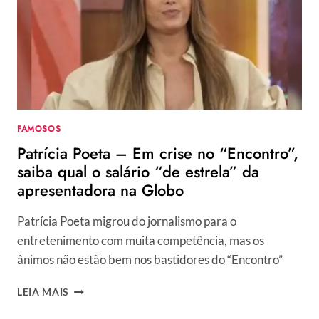
PATRÍCIA
POETA
E
DETALHE
CHAMA
ATENÇÃO:
“NÃO
PEDI”
FAMOSOS
Patrícia Poeta – Em crise no “Encontro”,
saiba qual o salário “de estrela” da
apresentadora na Globo
Patrícia Poeta migrou do jornalismo para o
entretenimento com muita competência, mas os
ânimos não estão bem nos bastidores do “Encontro”
PATRÍCIA
LEIA MAIS
POETA
–