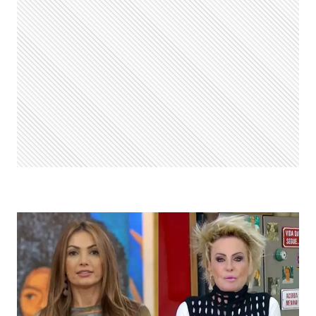
“QUEDA
DE
BRAÇO”
COM
PATRÍCIA
POETA
E
RECEBE
ELIANA,
PRIMEIRO,
NA
MANHÃ
DA
GLOBO