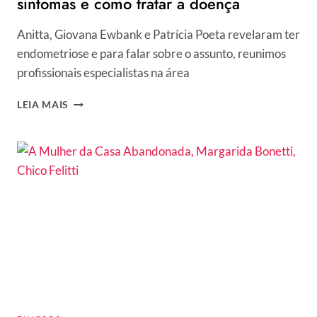
sintomas e como tratar a doença
Anitta, Giovana Ewbank e Patrícia Poeta revelaram ter
endometriose e para falar sobre o assunto, reunimos
profissionais especialistas na área
ENDOMETRIOSE:
LEIA MAIS
O
QUE
É,
QUAIS
OS
SINTOMAS
E
COMO
TRATAR
A
DOENÇA