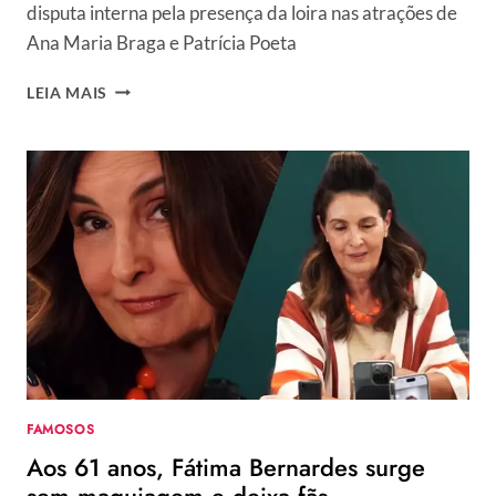
disputa interna pela presença da loira nas atrações de
Ana Maria Braga e Patrícia Poeta
ELIANA
LEIA MAIS
CAUSA
CLIMÃO
ENTRE
PRODUÇÕES
DE
ANA
MARIA
BRAGA
E
PATRÍCIA
POETA:
“ESTOU
TE
ESPERANDO”
FAMOSOS
Aos 61 anos, Fátima Bernardes surge
sem maquiagem e deixa fãs