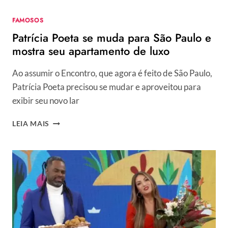
NO
REALITY:
FAMOSOS
“BEM
Patrícia Poeta se muda para São Paulo e
‘PUNK’”
mostra seu apartamento de luxo
Ao assumir o Encontro, que agora é feito de São Paulo,
Patrícia Poeta precisou se mudar e aproveitou para
exibir seu novo lar
PATRÍCIA
LEIA MAIS
POETA
SE
MUDA
PARA
SÃO
PAULO
E
MOSTRA
SEU
APARTAMENTO