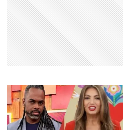
TADEU
SCHMIDT
APÓS
ATRASO
NA
DIVULGAÇÃO:
“NA
MINHA
GESTÃO
A
GENTE
RESOLVIA”