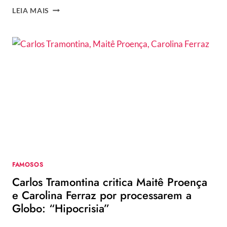
GLOBO
LEIA MAIS
QUER
ELIANA
PARA
ALAVANCAR
SUA
AUDIÊNCIA
NA
FAIXA
DA
MANHÃ
FAMOSOS
Carlos Tramontina critica Maitê Proença
e Carolina Ferraz por processarem a
Globo: “Hipocrisia”