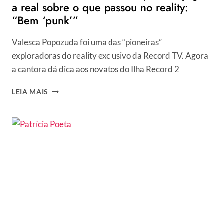
a real sobre o que passou no reality:
“Bem ‘punk’”
Valesca Popozuda foi uma das “pioneiras”
exploradoras do reality exclusivo da Record TV. Agora
a cantora dá dica aos novatos do Ilha Record 2
ILHA
LEIA MAIS
RECORD
2
–
VALESCA
POPOZUDA
JOGA
A
REAL
SOBRE
O
QUE
PASSOU