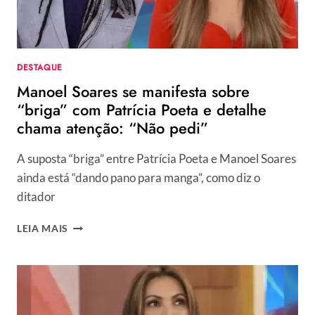
DESTAQUE
Manoel Soares se manifesta sobre
“briga” com Patrícia Poeta e detalhe
chama atenção: “Não pedi”
A suposta “briga” entre Patrícia Poeta e Manoel Soares
ainda está “dando pano para manga”, como diz o
ditador
MANOEL
LEIA MAIS
SOARES
SE
MANIFESTA
SOBRE
“BRIGA”
COM