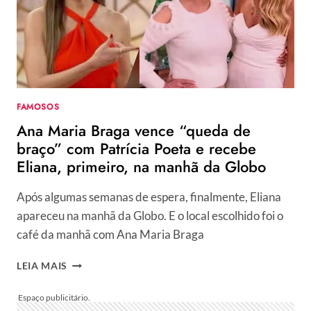
DELAS
NOS
ENSAIOS
DAS
ESCOLAS
DE
SAMBA
FAMOSOS
PARA
Ana Maria Braga vence “queda de
SUAS
FANTASIAS
braço” com Patrícia Poeta e recebe
Eliana, primeiro, na manhã da Globo
Após algumas semanas de espera, finalmente, Eliana
apareceu na manhã da Globo. E o local escolhido foi o
café da manhã com Ana Maria Braga
ANA
LEIA MAIS
MARIA
BRAGA
VENCE