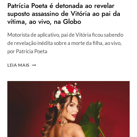
Patrícia Poeta é detonada ao revelar
suposto assassino de Vitória ao pai da
vítima, ao vivo, na Globo
Motorista de aplicativo, pai de Vitória ficou sabendo
de revelação inédita sobre a morte da filha, ao vivo,
por Patrícia Poeta
PATRÍCIA
LEIA MAIS
POETA
É
DETONADA
AO
REVELAR
SUPOSTO
ASSASSINO
DE
VITÓRIA
AO
PAI