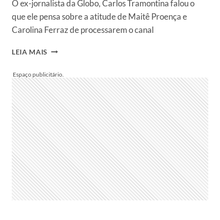
O ex-jornalista da Globo, Carlos Tramontina falou o
que ele pensa sobre a atitude de Maitê Proença e
Carolina Ferraz de processarem o canal
CARLOS
LEIA MAIS
TRAMONTINA
CRITICA
MAITÊ
PROENÇA
E
CAROLINA
FERRAZ
POR
PROCESSAREM
A
GLOBO:
“HIPOCRISIA”