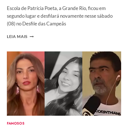
Escola de Patrícia Poeta, a Grande Rio, ficou em
segundo lugar e desfilará novamente nesse sábado
(08) no Desfile das Campeãs
PATRÍCIA
LEIA MAIS
POETA
REBATE
CRÍTICAS
SOBRE
SAMBA
NO
PÉ
DUVIDOSO
APÓS
VIRAR
PIADA
NA
SAPUCAÍ
FAMOSOS