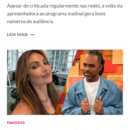
Apesar de criticada regularmente nas redes, a volta da
apresentadora ao programa matinal gera bons
números de audiência
CANCELADA
LEIA MAIS
NAS
REDES
SOCIAIS,
PATRÍCIA
POETA
RETORNA
DAS
FÉRIAS
E
SOBE
AUDIÊNCIA
DO
ENCONTRO
FAMOSOS