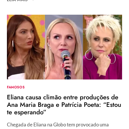
POETA
SURGE
DE
BIQUÍNI
CAVADO
E
FAZ
WEB
VIBRAR:
“MELHOR
MOMENTO”
FAMOSOS
Eliana causa climão entre produções de
Ana Maria Braga e Patrícia Poeta: “Estou
te esperando”
Chegada de Eliana na Globo tem provocado uma