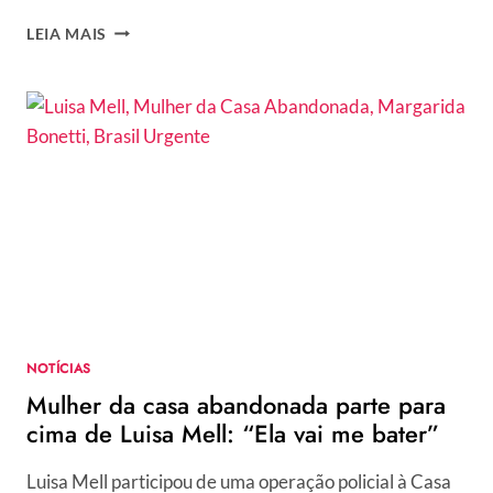
GLOBO
LEIA MAIS
BATE
O
MARTELO
E
DECIDE
TIRAR
O
“ENCONTRO”,
COM
PATRÍCIA
POETA,
DO
AR
NOTÍCIAS
Mulher da casa abandonada parte para
cima de Luisa Mell: “Ela vai me bater”
Luisa Mell participou de uma operação policial à Casa