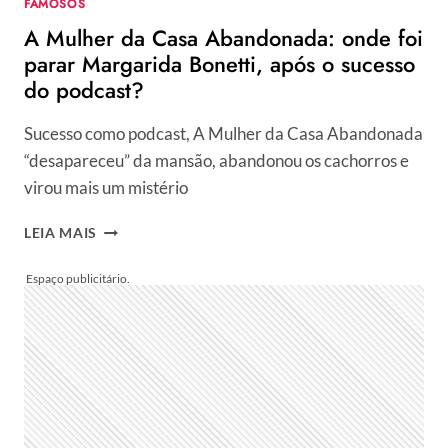
FAMOSOS
A Mulher da Casa Abandonada: onde foi
parar Margarida Bonetti, após o sucesso
do podcast?
Sucesso como podcast, A Mulher da Casa Abandonada
“desapareceu” da mansão, abandonou os cachorros e
virou mais um mistério
A
LEIA MAIS
MULHER
DA
CASA
ABANDONADA:
ONDE
FOI
PARAR
MARGARIDA
BONETTI,
APÓS