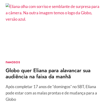
EM
CRISE
NO
“ENCONTRO”,
SAIBA
QUAL
O
SALÁRIO
“DE
ESTRELA”
DA
APRESENTADORA
FAMOSOS
NA
Globo quer Eliana para alavancar sua
GLOBO
audiência na faixa da manhã
Após completar 17 anos de “domingos” no SBT, Eliana
pode estar com as malas prontas e de mudança para a
Globo