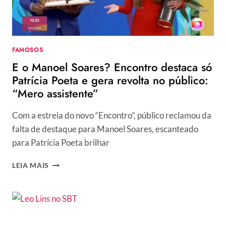
DE
LUXO
FAMOSOS
E o Manoel Soares? Encontro destaca só
Patrícia Poeta e gera revolta no público:
“Mero assistente”
Com a estreia do novo “Encontro”, público reclamou da
falta de destaque para Manoel Soares, escanteado
para Patrícia Poeta brilhar
E
LEIA MAIS
O
MANOEL
SOARES?
ENCONTRO
DESTACA
SÓ