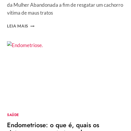
da Mulher Abandonada a fim de resgatar um cachorro
vítima de maus tratos
MULHER
LEIA MAIS
DA
CASA
ABANDONADA
PARTE
PARA
CIMA
DE
LUISA
MELL:
“ELA
VAI
ME
BATER”
SAÚDE
Endometriose: o que é, quais os