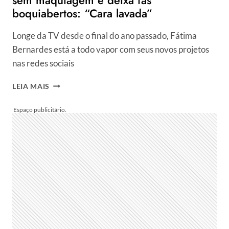
boquiabertos: “Cara lavada”
Longe da TV desde o final do ano passado, Fátima
Bernardes está a todo vapor com seus novos projetos
nas redes sociais
AOS
LEIA MAIS
61
ANOS,
FÁTIMA
BERNARDES
SURGE
SEM
MAQUIAGEM
E
DEIXA
FÃS
BOQUIABERTOS:
“CARA
LAVADA”