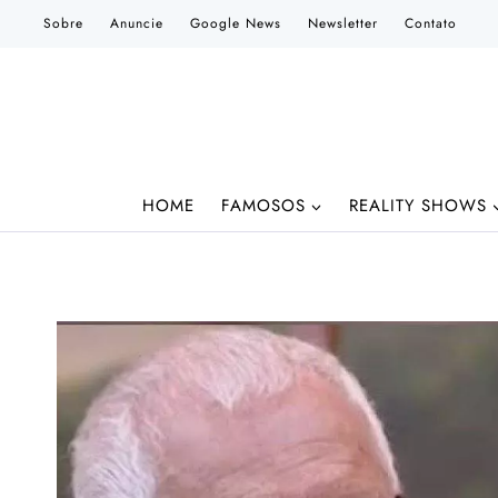
Pular
Sobre
Anuncie
Google News
Newsletter
Contato
para
o
Conteúdo
HOME
FAMOSOS
REALITY SHOWS