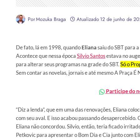
Por
Mozuka Braga
Atualizado
12 de junho de 2
De fato, lá em 1998, quando
Eliana
saiu do SBT para a
Acontece que nessa época
Silvio Santos
estava no auge
para alterar seus programas na grade do SBT.
Só o Pro
Sem contar as novelas, jornais e até mesmo A Praça É 
Participe do 
“Diz a lenda”, que em uma das renovações, Eliana colo
com seu aval. E isso acabou passando desapercebido. Q
Eliana não concordou. Silvio, então, teria ficado irritad
Petkovic para apresentar o Bom Dia e Cia junto com Eli