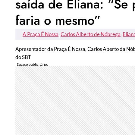
saída de Eliana: “Se
faria o mesmo”
A Praça É Nossa
, 
Carlos Alberto de Nóbrega
, 
Elian
Apresentador da Praça É Nossa, Carlos Aberto da Nóbre
do SBT