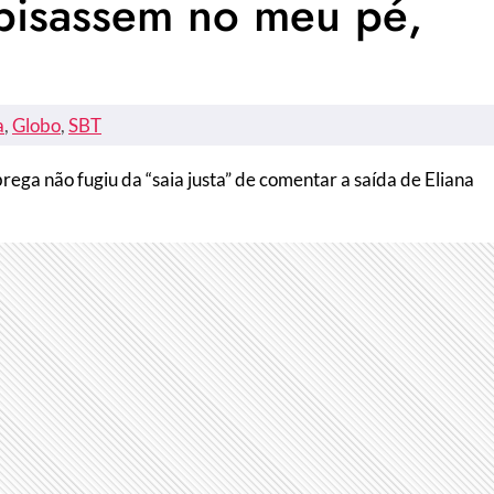
 pisassem no meu pé,
a
, 
Globo
, 
SBT
ga não fugiu da “saia justa” de comentar a saída de Eliana