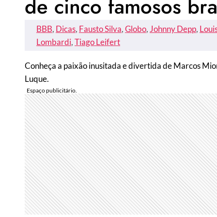
de cinco famosos bras
BBB
, 
Dicas
, 
Fausto Silva
, 
Globo
, 
Johnny Depp
, 
Loui
Lombardi
, 
Tiago Leifert
Conheça a paixão inusitada e divertida de Marcos Mi
Luque.