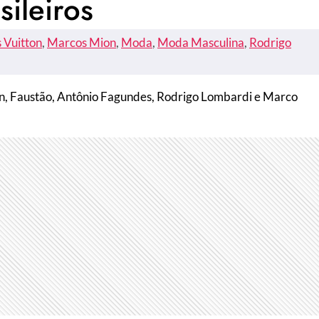
ileiros
s Vuitton
, 
Marcos Mion
, 
Moda
, 
Moda Masculina
, 
Rodrigo
on, Faustão, Antônio Fagundes, Rodrigo Lombardi e Marco