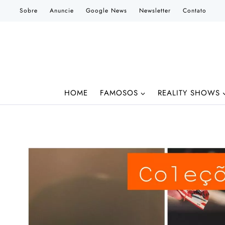
Pular
Sobre
Anuncie
Google News
Newsletter
Contato
para
o
Conteúdo
HOME
FAMOSOS
REALITY SHOWS