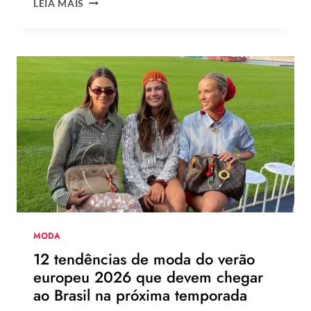
LEIA MAIS
VOCÊ
USARIA
O
NOVO
CHINELO
DE
SALTO
DA
HAVAIANAS?
MODA
12 tendências de moda do verão
europeu 2026 que devem chegar
ao Brasil na próxima temporada