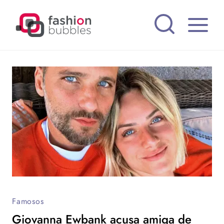
Pular
para
o
Conteúdo
Famosos
Giovanna Ewbank acusa amiga de