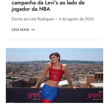
campanha da Levi’s ao lado de
jogador da NBA
Escrito por
Laís Rodrigues
4 de agosto de 2026
ROSÉ
LEIA MAIS
DO
BLACK
PINK
ESTRELA
NOVA
CAMPANHA
DA
LEVI’S
AO
LADO
DE
JOGADOR
DA
NBA