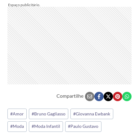
Compartilhe
Tags
#
Amor
#
Bruno Gagliasso
#
Giovanna Ewbank
do
#
Moda
#
Moda Infantil
#
Paulo Gustavo
Post: