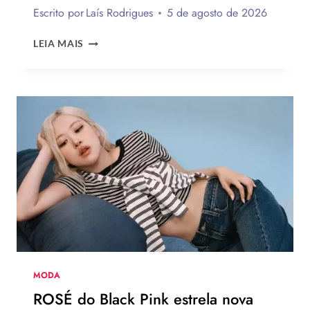
Escrito por
Laís Rodrigues
5 de agosto de 2026
12
LEIA MAIS
TENDÊNCIAS
DE
MODA
DO
VERÃO
EUROPEU
2026
QUE
DEVEM
CHEGAR
AO
BRASIL
NA
PRÓXIMA
TEMPORADA
MODA
ROSÉ do Black Pink estrela nova