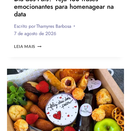
emocionantes para homenagear na
data
Escrito por
Thamyres Barbosa
7 de agosto de 2026
QUAL
LEIA MAIS
A
MELHOR
MENSAGEM
PARA
O
DIA
DOS
PAIS?
VEJA
130
FRASES
EMOCIONANTES
PARA
HOMENAGEAR