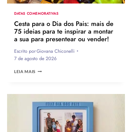
NA
DATA
DATAS COMEMORATIVAS
Cesta para o Dia dos Pais: mais de
75 ideias para te inspirar a montar
a sua para presentear ou vender!
Escrito por
Giovana Chiconelli
7 de agosto de 2026
CESTA
LEIA MAIS
PARA
O
DIA
DOS
PAIS:
MAIS
DE
75
IDEIAS
PARA