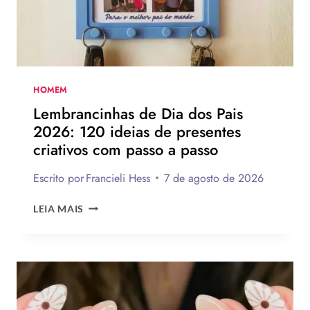
TE
INSPIRAR
A
MONTAR
A
SUA
HOMEM
PARA
Lembrancinhas de Dia dos Pais
PRESENTEAR
2026: 120 ideias de presentes
OU
criativos com passo a passo
VENDER!
Escrito por
Francieli Hess
7 de agosto de 2026
LEMBRANCINHAS
LEIA MAIS
DE
DIA
DOS
PAIS
2026:
120
IDEIAS