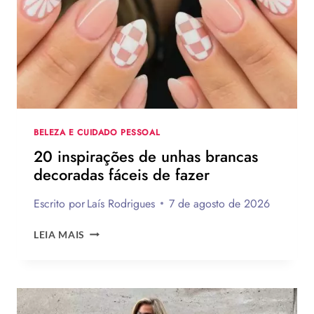
DE
PRESENTES
CRIATIVOS
COM
PASSO
A
PASSO
BELEZA E CUIDADO PESSOAL
20 inspirações de unhas brancas
decoradas fáceis de fazer
Escrito por
Laís Rodrigues
7 de agosto de 2026
20
LEIA MAIS
INSPIRAÇÕES
DE
UNHAS
BRANCAS
DECORADAS