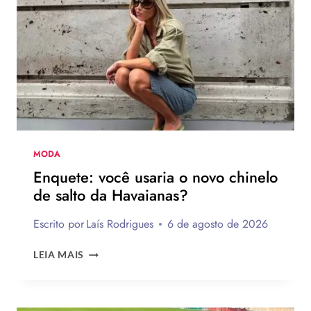
FÁCEIS
DE
FAZER
MODA
Enquete: você usaria o novo chinelo
de salto da Havaianas?
Escrito por
Laís Rodrigues
6 de agosto de 2026
ENQUETE:
LEIA MAIS
VOCÊ
USARIA
O
NOVO