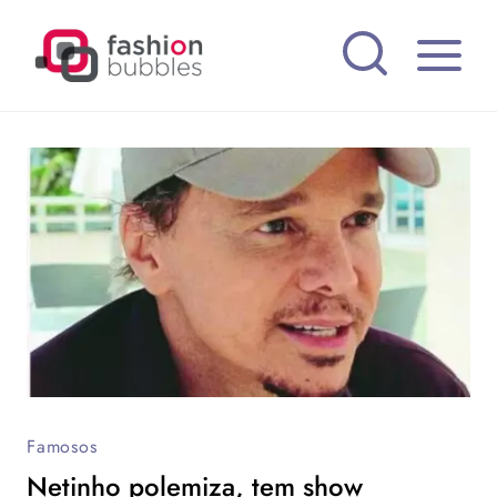
Pular
para
o
Conteúdo
Famosos
Netinho polemiza, tem show