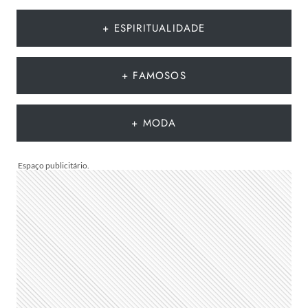
DE
MODA
+ ESPIRITUALIDADE
DO
VERÃO
EUROPEU
+ FAMOSOS
2026
QUE
DEVEM
+ MODA
CHEGAR
AO
BRASIL
NA
PRÓXIMA
TEMPORADA