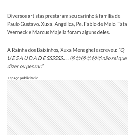
Diversos artistas prestaram seu carinho à família de
Paulo Gustavo. Xuxa, Angélica, Pe. Fabio de Melo, Tata
Werneck e Marcus Majella foram alguns deles.
A Rainha dos Baixinhos, Xuxa Meneghel escreveu:
“Q
U E S A U D A D E SSSSSS….. 😞😌😞😌😞😌não sei que
dizer ou pensar.”