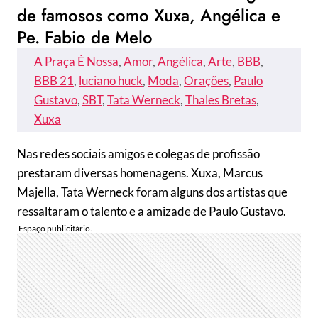
de famosos como Xuxa, Angélica e
Pe. Fabio de Melo
A Praça É Nossa
, 
Amor
, 
Angélica
, 
Arte
, 
BBB
, 
BBB 21
, 
luciano huck
, 
Moda
, 
Orações
, 
Paulo
Gustavo
, 
SBT
, 
Tata Werneck
, 
Thales Bretas
, 
Xuxa
Nas redes sociais amigos e colegas de profissão
prestaram diversas homenagens. Xuxa, Marcus
Majella, Tata Werneck foram alguns dos artistas que
ressaltaram o talento e a amizade de Paulo Gustavo.