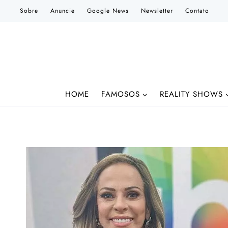
Pular
Sobre
Anuncie
Google News
Newsletter
Contato
para
o
Conteúdo
HOME
FAMOSOS
REALITY SHOWS