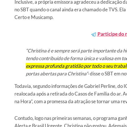
Inclusive, a própria emissora agradeceu a dedicação da
no SBT quando o canal ainda era chamado de TVS. Ela 
Certo e Musicamp.
Participe do 
“Christina é e sempre será parte importante da hi
tendo contribuído de forma única e valiosa em tod
expressa profunda gratidão por todo o seu trab
portas abertas para Christina”-
disse o SBT em no
Todavia, segundo informações de Gabriel Perline, do IG,
realocada após a retirada do Casos de Família do ar. Ao
na Hora”, com a promessa da atração se tornar uma rev
Contudo, logo nas primeiras semanas, o programa ganho
Alerta e Brasil Urgente. Christina não gostou. Adema