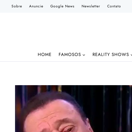
Pular
Sobre
Anuncie
Google News
Newsletter
Contato
para
o
Conteúdo
HOME
FAMOSOS
REALITY SHOWS