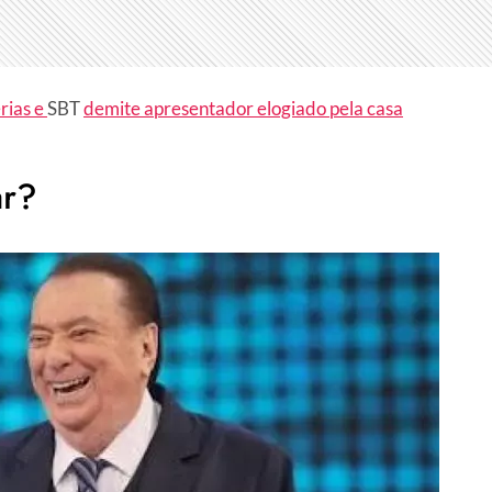
érias e
SBT
demite apresentador elogiado pela casa
ar?