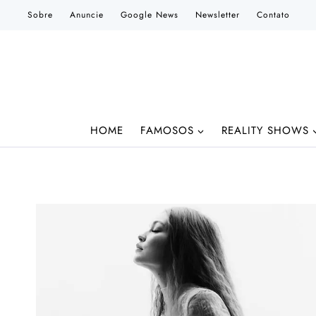
Pular
Sobre
Anuncie
Google News
Newsletter
Contato
para
o
Conteúdo
HOME
FAMOSOS
REALITY SHOWS