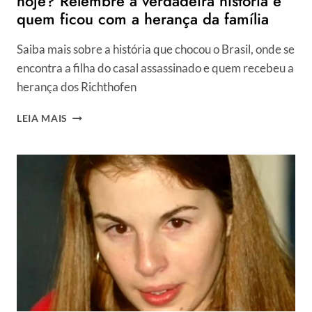
hoje? Relembre a verdadeira história e
quem ficou com a herança da família
Saiba mais sobre a história que chocou o Brasil, onde se
encontra a filha do casal assassinado e quem recebeu a
herança dos Richthofen
CASO
LEIA MAIS
RICHTHOFEN:
ONDE
SUZANE
ESTÁ
HOJE?
RELEMBRE
A
VERDADEIRA
HISTÓRIA
E
QUEM
FICOU
COM