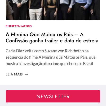
COMO
O
CASAL
SE
CONHECEU
ENTRETENIMENTO
A Menina Que Matou os Pais – A
Confissão ganha trailer e data de estreia
Carla Diaz volta como Suzane von Richthofen na
sequência do filme A Menina que Matou os Pais, que
mostra a investigação do crime que chocou o Brasil
A
LEIA MAIS
MENINA
QUE
MATOU
OS
NEWSLETTER
PAIS
–