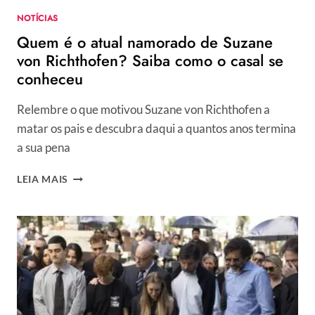
A
NOTÍCIAS
HERANÇA
Quem é o atual namorado de Suzane
DA
FAMÍLIA
von Richthofen? Saiba como o casal se
conheceu
Relembre o que motivou Suzane von Richthofen a
matar os pais e descubra daqui a quantos anos termina
a sua pena
QUEM
LEIA MAIS
É
O
ATUAL
NAMORADO
DE
SUZANE
VON
RICHTHOFEN?
SAIBA