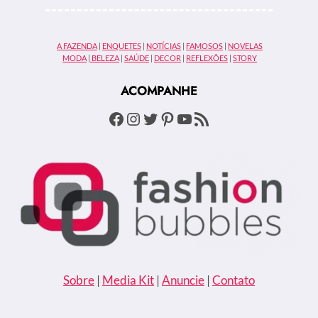
A
CONFISSÃO
GANHA
A FAZENDA
|
ENQUETES
|
NOTÍCIAS
|
FAMOSOS
|
NOVELAS
TRAILER
MODA
|
BELEZA
|
SAÚDE
|
DECOR
|
REFLEXÕES
|
STORY
E
DATA
ACOMPANHE
DE
ESTREIA
Facebook
Instagram
Twitter
Pinterest
Youtube
Feed RSS
Sobre
|
Media Kit
|
Anuncie
|
Contato