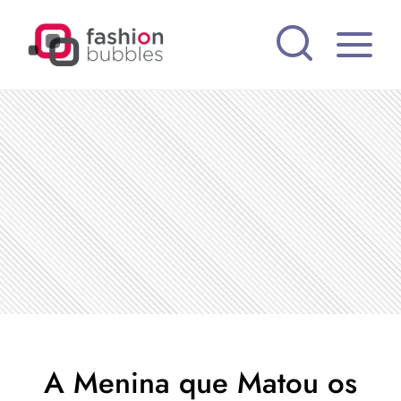
Pular
para
o
Conteúdo
A Menina que Matou os