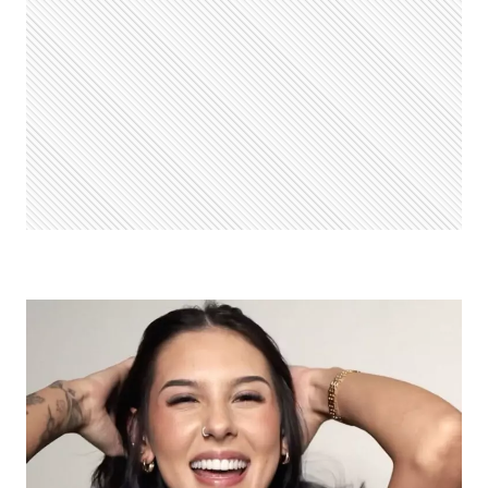
FASE
MUSICAL:
“CHEGA
DE
ROÇA”