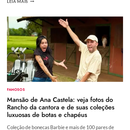
LEIA MAIS
CASTELA:
QUANTOS
ANOS
A
CANTORA
TEM,
QUEM
É
SEU
NAMORADO
E
MAIS
CURIOSIDADES
SOBRE
FAMOSOS
A
Mansão de Ana Castela: veja fotos do
BOIADEIRA
Rancho da cantora e de suas coleções
luxuosas de botas e chapéus
Coleção de bonecas Barbie e mais de 100 pares de