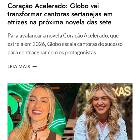
Coração Acelerado: Globo vai
transformar cantoras sertanejas em
atrizes na próxima novela das sete
Para avalancar a novela Coração Acelerado, que
estreia em 2026, Globo escala cantoras de sucesso
para contracenar com os protagonistas
CORAÇÃO
LEIA MAIS
ACELERADO:
GLOBO
VAI
TRANSFORMAR
CANTORAS
SERTANEJAS
EM
ATRIZES
NA
PRÓXIMA
NOVELA