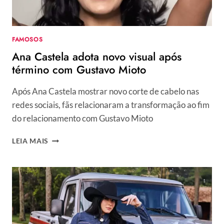
FAMOSOS
Ana Castela adota novo visual após
término com Gustavo Mioto
Após Ana Castela mostrar novo corte de cabelo nas
redes sociais, fãs relacionaram a transformação ao fim
do relacionamento com Gustavo Mioto
ANA
LEIA MAIS
CASTELA
ADOTA
NOVO
VISUAL
APÓS
TÉRMINO
COM
GUSTAVO