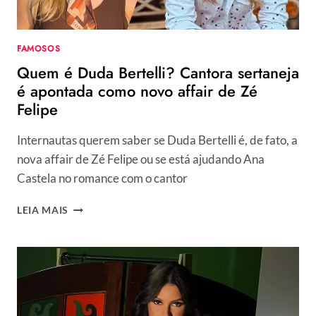
DAS
SETE
FAMOSOS
Quem é Duda Bertelli? Cantora sertaneja
é apontada como novo affair de Zé
Felipe
Internautas querem saber se Duda Bertelli é, de fato, a
nova affair de Zé Felipe ou se está ajudando Ana
Castela no romance com o cantor
QUEM
LEIA MAIS
É
DUDA
BERTELLI?
CANTORA
SERTANEJA
É
APONTADA