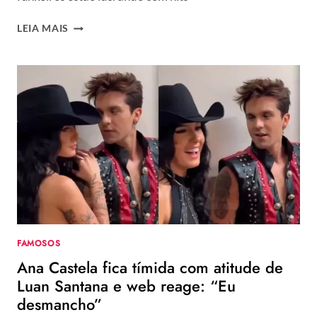
ANA
LEIA MAIS
CASTELA,
JAQUELLINE
GROHALSKI
E
MC
DANIEL:
CONFIRA
5
ARTISTAS
E
INFLUENCERS
QUE
SE
TORNARAM
FAMOSOS
MILIONÁRIOS
Ana Castela fica tímida com atitude de
EM
2023
Luan Santana e web reage: “Eu
desmancho”