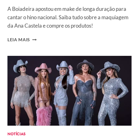
A Boiadeira apostou em make de longa duração para
cantar o hino nacional. Saiba tudo sobre a maquiagem
da Ana Castela e compre os produtos!
DESCOBRIMOS
LEIA MAIS
TODOS
OS
PRODUTOS
USADOS
NA
MAQUIAGEM
DA
ANA
CASTELA
NA
ABERTURA
DA
NFL!
NOTÍCIAS