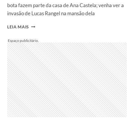
bota fazem parte da casa de Ana Castela; venha ver a
invasão de Lucas Rangel na mansão dela
MANSÃO
LEIA MAIS
DE
ANA
CASTELA:
VEJA
FOTOS
DO
RANCHO
DA
CANTORA
E
DE
SUAS
COLEÇÕES
LUXUOSAS
DE
BOTAS
E