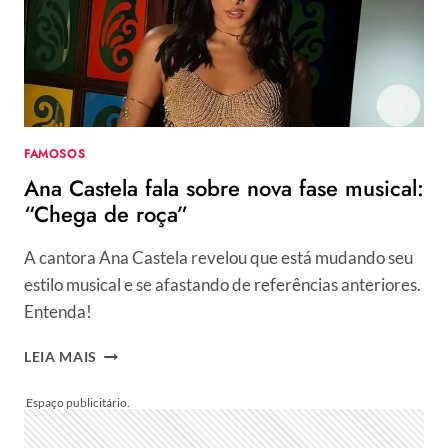
COMO
NOVO
AFFAIR
DE
ZÉ
FELIPE
FAMOSOS
Ana Castela fala sobre nova fase musical:
“Chega de roça”
A cantora Ana Castela revelou que está mudando seu
estilo musical e se afastando de referências anteriores.
Entenda!
ANA
LEIA MAIS
CASTELA
FALA
SOBRE
NOVA