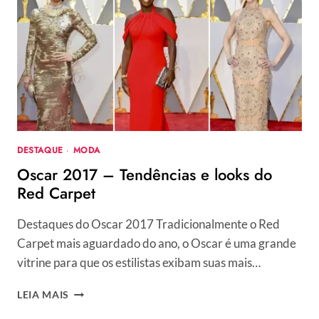
PRINCIPAIS
TENDÊNCIAS
EM
MODA
FESTA
E
OS
MELHORES
LOOKS
DESTAQUE
·
MODA
Oscar 2017 – Tendências e looks do
Red Carpet
Destaques do Oscar 2017 Tradicionalmente o Red
Carpet mais aguardado do ano, o Oscar é uma grande
vitrine para que os estilistas exibam suas mais…
OSCAR
LEIA MAIS
2017