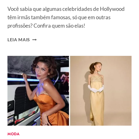
Você sabia que algumas celebridades de Hollywood
têm irmãs também famosas, só que em outras
profissões? Confira quem são elas!
5
LEIA MAIS
MULHERES
FAMOSAS
QUE
SÃO
TÃO
BEM-
SUCEDIDAS
QUANTO
SUAS
IRMÃS,
MAS
SEM
A
FAMA
MODA