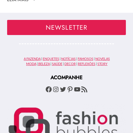
DO
OSCAR
NEWSLETTER
A FAZENDA
|
ENQUETES
|
NOTÍCIAS
|
FAMOSOS
|
NOVELAS
MODA
|
BELEZA
|
SAÚDE
|
DECOR
|
REFLEXÕES
|
STORY
ACOMPANHE
Facebook
Instagram
Twitter
Pinterest
Youtube
Feed RSS