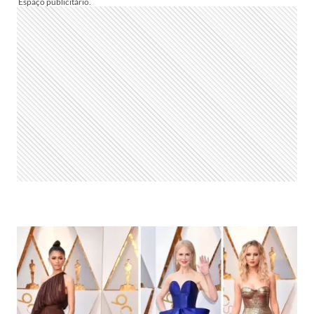
PARA
SAIR
BEM
NAS
FOTOS:
APRENDA
A
FAZER!