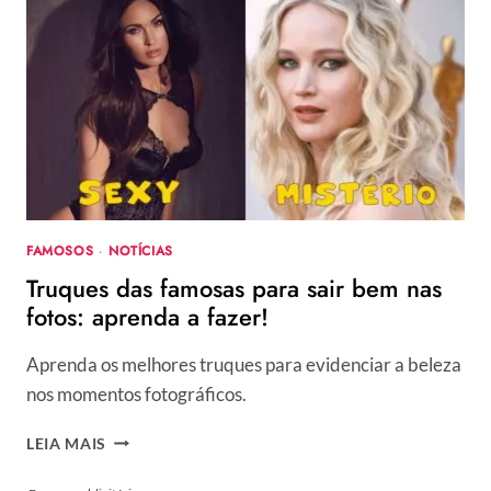
OURO
2021:
NETFLIX
LIDEROU
PRÊMIOS
DA
EDIÇÃO
FAMOSOS
·
NOTÍCIAS
Truques das famosas para sair bem nas
fotos: aprenda a fazer!
Aprenda os melhores truques para evidenciar a beleza
nos momentos fotográficos.
TRUQUES
LEIA MAIS
DAS
FAMOSAS