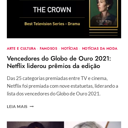
EILISH
E
PODE
PERDER
ESTATUETA
ARTE E CULTURA
·
FAMOSOS
·
NOTÍCIAS
·
NOTÍCIAS DA MODA
Vencedores do Globo de Ouro 2021:
Netflix liderou prêmios da edição
Das 25 categorias premiadas entre TV e cinema,
Netflix foi premiada com nove estatuetas, liderando a
lista dos vencedores do Globo de Ouro 2021.
VENCEDORES
LEIA MAIS
DO
GLOBO
DE