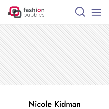
Pular
para
o
Conteúdo
Nicole Kidman