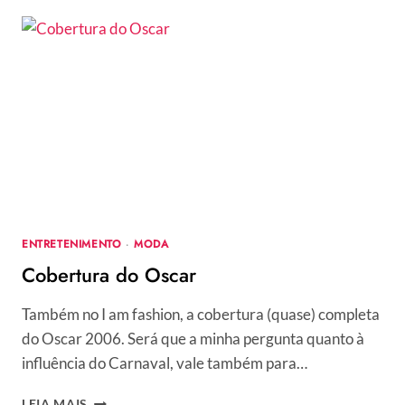
–
TENDÊNCIAS
E
LOOKS
DO
RED
CARPET
ENTRETENIMENTO
·
MODA
Cobertura do Oscar
Também no I am fashion, a cobertura (quase) completa
do Oscar 2006. Será que a minha pergunta quanto à
influência do Carnaval, vale também para…
COBERTURA
LEIA MAIS