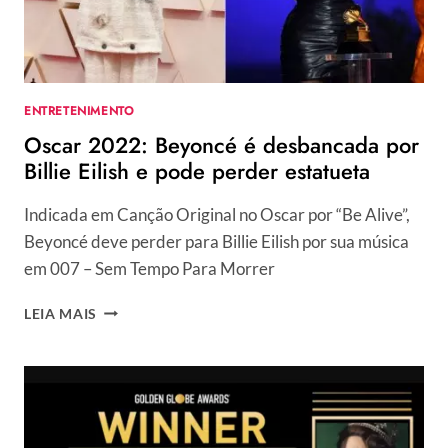
INVADE
PALCO
E
BATE
EM
ENTRETENIMENTO
APRESENTADOR
Oscar 2022: Beyoncé é desbancada por
Billie Eilish e pode perder estatueta
Indicada em Canção Original no Oscar por “Be Alive”,
Beyoncé deve perder para Billie Eilish por sua música
em 007 – Sem Tempo Para Morrer
OSCAR
LEIA MAIS
2022:
BEYONCÉ
É
DESBANCADA
POR
BILLIE