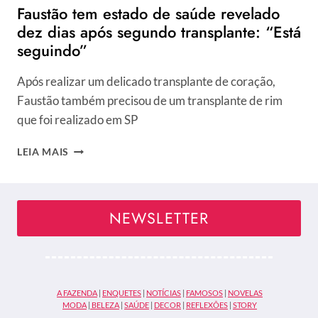
Faustão tem estado de saúde revelado
dez dias após segundo transplante: “Está
seguindo”
Após realizar um delicado transplante de coração,
Faustão também precisou de um transplante de rim
que foi realizado em SP
FAUSTÃO
LEIA MAIS
TEM
ESTADO
DE
SAÚDE
NEWSLETTER
REVELADO
DEZ
DIAS
APÓS
SEGUNDO
A FAZENDA
|
ENQUETES
|
NOTÍCIAS
|
FAMOSOS
|
NOVELAS
TRANSPLANTE:
MODA
|
BELEZA
|
SAÚDE
|
DECOR
|
REFLEXÕES
|
STORY
“ESTÁ