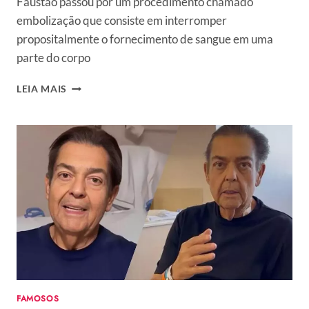
Faustão passou por um procedimento chamado
embolização que consiste em interromper
propositalmente o fornecimento de sangue em uma
parte do corpo
QUAL
LEIA MAIS
O
ESTADO
DE
SAÚDE
DE
FAUSTÃO?
MÉDICO
EXPLICA
O
QUE
É
EMBOLIZAÇÃO
FAMOSOS