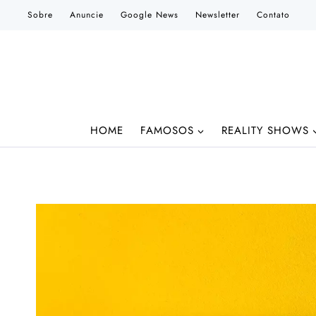
Pular
Sobre
Anuncie
Google News
Newsletter
Contato
para
o
Conteúdo
HOME
FAMOSOS
REALITY SHOWS