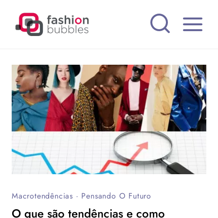
Pular
para
o
Conteúdo
Macrotendências
·
Pensando O Futuro
O que são tendências e como