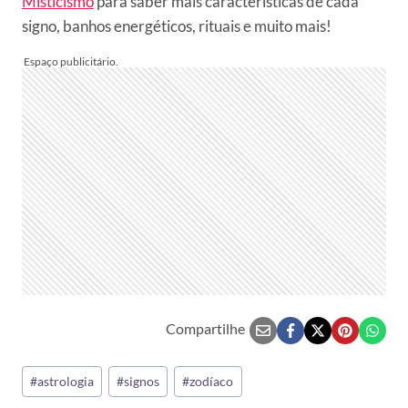
Misticismo
para saber mais características de cada
signo, banhos energéticos, rituais e muito mais!
Compartilhe
Tags
#
astrologia
#
signos
#
zodíaco
do