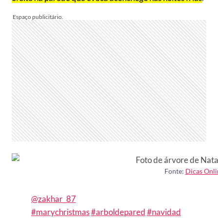
Fonte:
Dicas Onli
@zakhar_87
#marychristmas
#arboldepared
#navidad