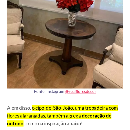
Fonte: Instagram
@realfloresdecor
Além disso,
o cipó-de-São-João, uma trepadeira com
flores alaranjadas, também agrega
decoração de
outono
, como na inspiração abaixo!