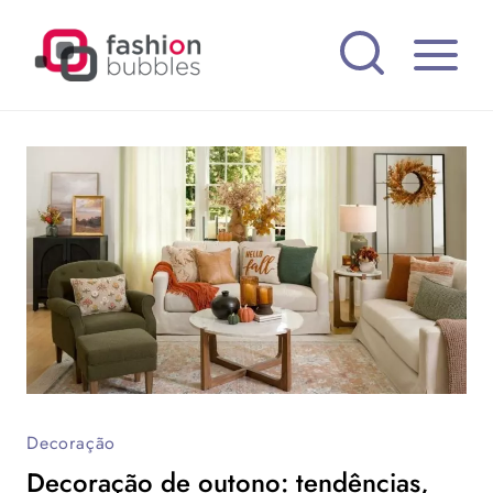
Pular
para
o
Conteúdo
Decoração
Decoração de outono: tendências,