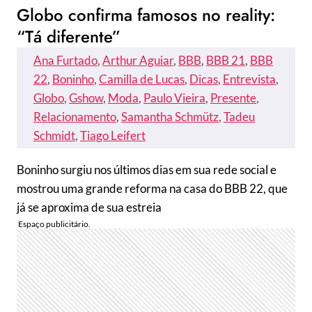
Globo confirma famosos no reality:
“Tá diferente”
Ana Furtado
, 
Arthur Aguiar
, 
BBB
, 
BBB 21
, 
BBB
22
, 
Boninho
, 
Camilla de Lucas
, 
Dicas
, 
Entrevista
, 
Globo
, 
Gshow
, 
Moda
, 
Paulo Vieira
, 
Presente
, 
Relacionamento
, 
Samantha Schmütz
, 
Tadeu
Schmidt
, 
Tiago Leifert
Boninho surgiu nos últimos dias em sua rede social e
mostrou uma grande reforma na casa do BBB 22, que
já se aproxima de sua estreia