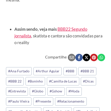
Assim sendo, veja mais
BBB22 Segundo
jornalista
, skatista e cantora são convidadas para
o reality
Compartilhe
Tags
#
Ana Furtado
#
Arthur Aguiar
#
BBB
#
BBB 21
do
#
BBB 22
#
Boninho
#
Camilla de Lucas
#
Dicas
Post:
#
Entrevista
#
Globo
#
Gshow
#
Moda
#
Paulo Vieira
#
Presente
#
Relacionamento