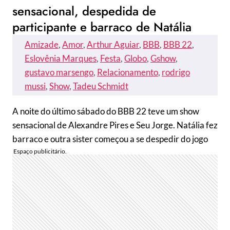
sensacional, despedida de
participante e barraco de Natália
Amizade
, 
Amor
, 
Arthur Aguiar
, 
BBB
, 
BBB 22
, 
Eslovênia Marques
, 
Festa
, 
Globo
, 
Gshow
, 
gustavo marsengo
, 
Relacionamento
, 
rodrigo
mussi
, 
Show
, 
Tadeu Schmidt
A noite do último sábado do BBB 22 teve um show
sensacional de Alexandre Pires e Seu Jorge. Natália fez
barraco e outra sister começou a se despedir do jogo