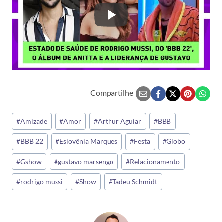
Compartilhe
Tags
#
Amizade
#
Amor
#
Arthur Aguiar
#
BBB
do
#
BBB 22
#
Eslovênia Marques
#
Festa
#
Globo
Post:
#
Gshow
#
gustavo marsengo
#
Relacionamento
#
rodrigo mussi
#
Show
#
Tadeu Schmidt