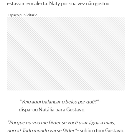
estavam em alerta. Naty por sua vez não gostou.
“Veio aqui balançar o beiço por quê?”
–
disparou Natália para Gustavo.
“Porque eu vou me f#der se você usar água a mais,
porra! Todo mundo vai se f#der”
– subiu o tom Gustavo.