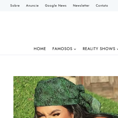
Pular
Sobre
Anuncie
Google News
Newsletter
Contato
para
o
Conteúdo
HOME
FAMOSOS
REALITY SHOWS