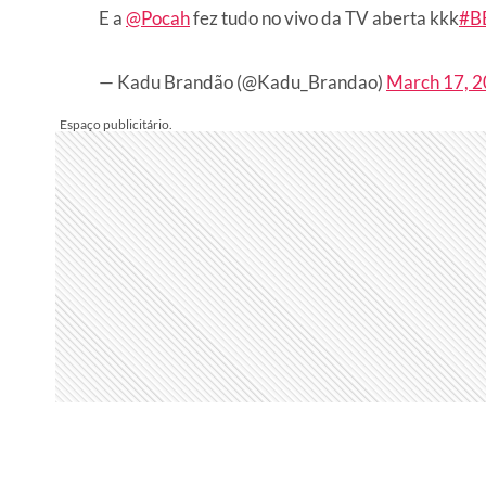
E a
@Pocah
fez tudo no vivo da TV aberta kkk
#B
— Kadu Brandão (@Kadu_Brandao)
March 17, 