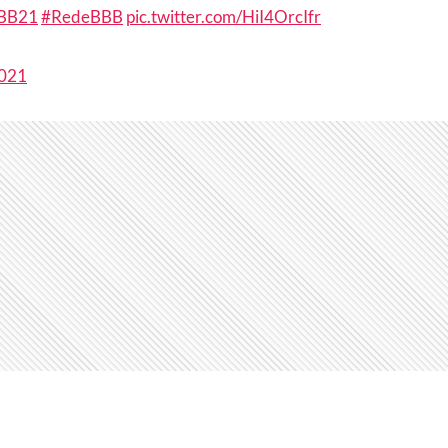
BB21
#RedeBBB
pic.twitter.com/HiI4OrcIfr
2021