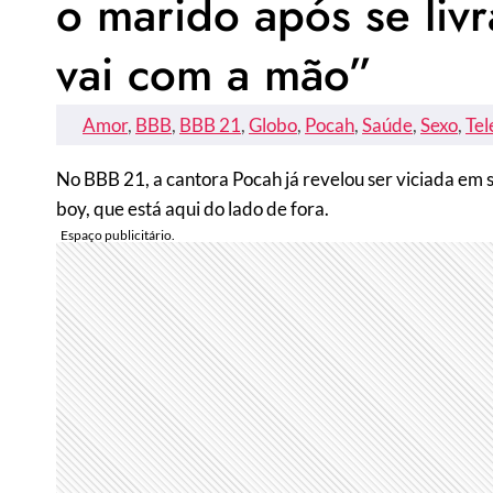
o marido após se liv
vai com a mão”
Amor
, 
BBB
, 
BBB 21
, 
Globo
, 
Pocah
, 
Saúde
, 
Sexo
, 
Tel
No BBB 21, a cantora Pocah já revelou ser viciada em 
boy, que está aqui do lado de fora.