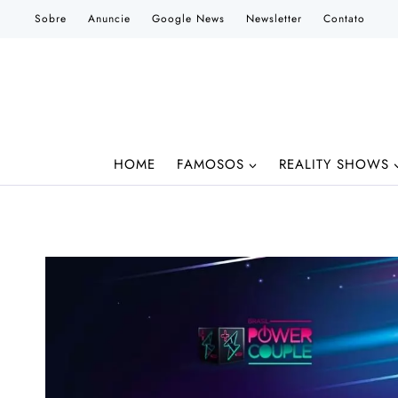
Pular
Sobre
Anuncie
Google News
Newsletter
Contato
para
o
Conteúdo
HOME
FAMOSOS
REALITY SHOWS