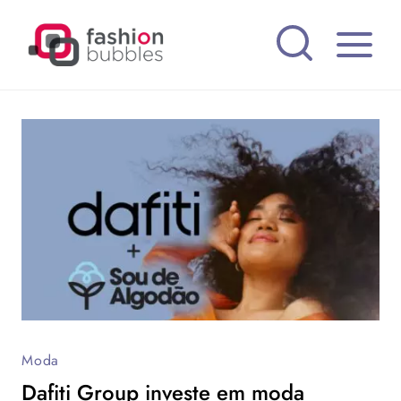
Pular
para
o
Conteúdo
Moda
Dafiti Group investe em moda