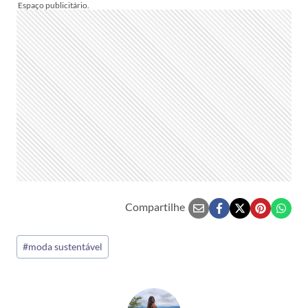
Compartilhe
Tags
#
moda sustentável
do
Post: