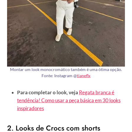
Montar um look monocromático também é uma ótima opção.
Fonte: Instagram @
tianeflx
Para completar o look, veja
Regata branca é
tendência! Como usar a peça básica em 30 looks
inspiradores
2. Looks de Crocs com shorts