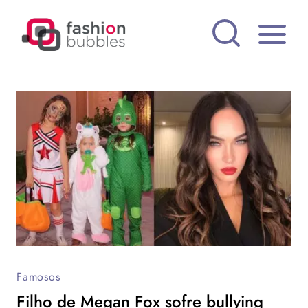
Pular
para
o
Conteúdo
Famosos
Filho de Megan Fox sofre bullying