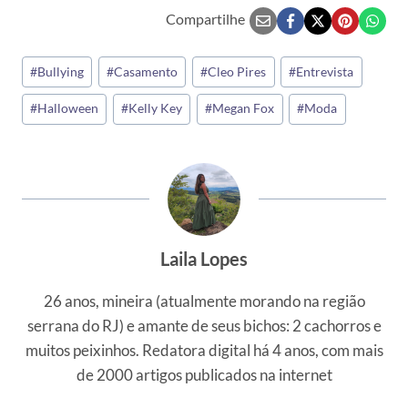
Compartilhe
Tags
#
Bullying
#
Casamento
#
Cleo Pires
#
Entrevista
do
#
Halloween
#
Kelly Key
#
Megan Fox
#
Moda
Post:
Laila Lopes
26 anos, mineira (atualmente morando na região
serrana do RJ) e amante de seus bichos: 2 cachorros e
muitos peixinhos. Redatora digital há 4 anos, com mais
de 2000 artigos publicados na internet