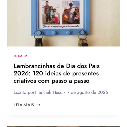
DE
75
IDEIAS
PARA
TE
INSPIRAR
A
MONTAR
A
SUA
HOMEM
PARA
Lembrancinhas de Dia dos Pais
PRESENTEAR
2026: 120 ideias de presentes
OU
criativos com passo a passo
VENDER!
Escrito por
Francieli Hess
7 de agosto de 2026
LEMBRANCINHAS
LEIA MAIS
DE
DIA
DOS