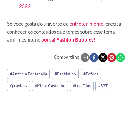
2022
Se você gosta do universo de
entretenimento
, precisa
conhecer os conteúdos que temos sobre esse tema
aqui mesmo, no
portal Fashion Bubbles!
Compartilhe
Tags
#
Antônia Fontenelle
#
Fantástico
#
Fofoca
do
#
gravidez
#
Klara Castanho
#
Leo Dias
#
SBT
Post: