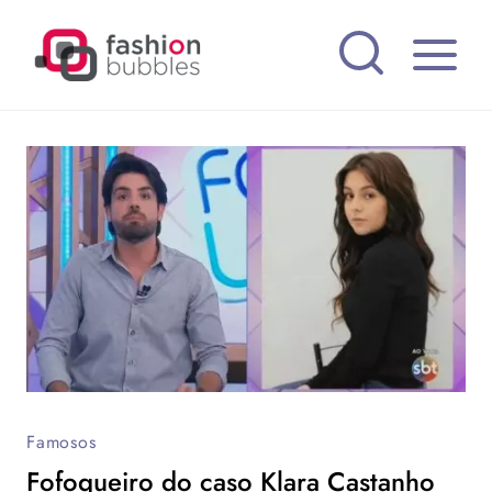
Pular
para
o
Conteúdo
Famosos
Fofoqueiro do caso Klara Castanho