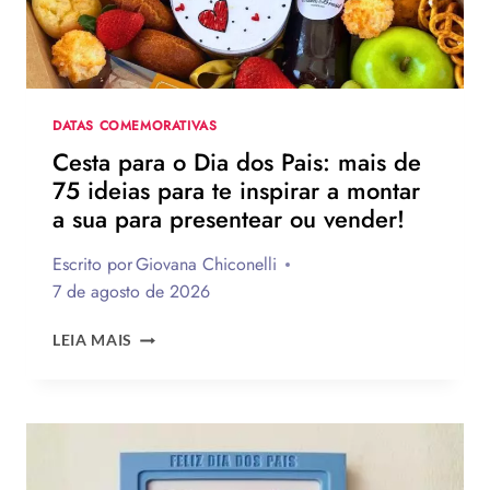
FRASES
EMOCIONANTES
PARA
HOMENAGEAR
NA
DATA
DATAS COMEMORATIVAS
Cesta para o Dia dos Pais: mais de
75 ideias para te inspirar a montar
a sua para presentear ou vender!
Escrito por
Giovana Chiconelli
7 de agosto de 2026
CESTA
LEIA MAIS
PARA
O
DIA
DOS
PAIS:
MAIS