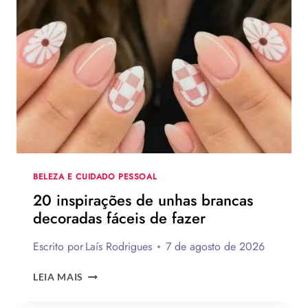
PAIS
2026:
120
IDEIAS
DE
PRESENTES
CRIATIVOS
COM
PASSO
A
PASSO
BELEZA E CUIDADO PESSOAL
20 inspirações de unhas brancas
decoradas fáceis de fazer
Escrito por
Laís Rodrigues
7 de agosto de 2026
20
LEIA MAIS
INSPIRAÇÕES
DE