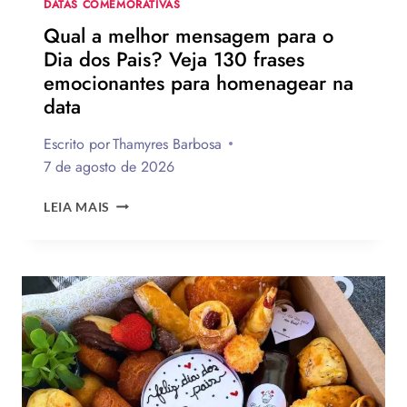
DATAS COMEMORATIVAS
Qual a melhor mensagem para o
Dia dos Pais? Veja 130 frases
emocionantes para homenagear na
data
Escrito por
Thamyres Barbosa
7 de agosto de 2026
QUAL
LEIA MAIS
A
MELHOR
MENSAGEM
PARA
O
DIA
DOS
PAIS?
VEJA
130