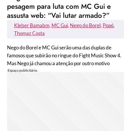
pesagem para luta com MC Gui e
assusta web: “Vai lutar armado?”
Kleber Bamabm
, 
MC Gui
, 
Nego do Borel
, 
Popó
, 
Thomaz Costa
Nego do Borel e MC Gui serão uma das duplas de
famosos que subirão no ringue do Fight Music Show 4.
Mas Nego já chamou a atenção por outro motivo