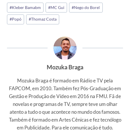
Tags
#
Kleber Bamabm
#
MC Gui
#
Nego do Borel
do
#
Popó
#
Thomaz Costa
Post:
Mozuka Braga
Mozuka Braga é formado em Rádio e TV pela
FAPCOM, em 2010. Também fez Pós-Graduação em
Gestão e Produção de Vídeo em 2016 na FMU. Fã de
novelas e programas de TV, sempre teve um olhar
atento a tudo o que acontece no mundo dos famosos.
Também é formado em Artes Cênicas e fez tecnólogo
em Publicidade. Para ele comunicação é tudo.