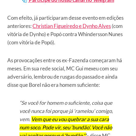
Com efeito, já participaram desse evento em edições
anteriores:
Christian Figueiredo e Dynho Alves
(com
vitória de Dynho) e Popó contra Whindersson Nunes
(com vitória de Popó).
As provocações entre os ex-Fazenda começaram há
meses. Em sua rede social, MC Gui mexeu com seu
adversário, lembrou de rusgas do passado e ainda
disse que Borel não era homem suficiente:
“Se você for homem o suficiente, coisa que
você nunca foi porque já ‘ramelou’ comigo,
vem.
Vem que eu vou quebrar a sua cara
num soco. Pode vir, seu ‘bundão’. Você não
vai aceitar porque é ‘bundão.'”
– disse MC