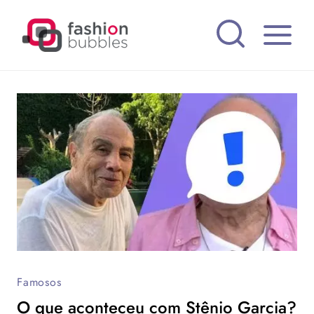
Pular
para
o
Conteúdo
Famosos
O que aconteceu com Stênio Garcia?