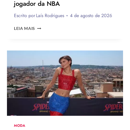
jogador da NBA
Escrito por
Laís Rodrigues
4 de agosto de 2026
ROSÉ
LEIA MAIS
DO
BLACK
PINK
ESTRELA
NOVA
CAMPANHA
DA
LEVI’S
AO
LADO
DE
JOGADOR
DA
NBA
MODA