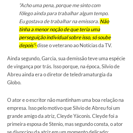
“Acho uma pena, porque me sinto com
fôlego ainda para trabalhar algum tempo.
Eu gostava de trabalhar na emissora.
Não
tinha a menor noção de que teria uma
perseguição individual sobre isso, só soube
depois”-
disse o veterano ao Notícias da TV.
Ainda segundo, Garcia, sua demissão teve uma espécie
de vingança por trás. Isso porque, na época, Silvio de
Abreu ainda era o diretor de teledramaturgia da
Globo.
O ator e o escritor não mantinham uma boa relação na
empresa. Isso pelo motivo que Silvio de Abreu foi um
grande amigo da atriz, Cleyde Yáconis. Cleyde foi a
primeira esposa de Stenio, mas segundo consta, o ator
se divorciou da atriz em um momento delicado: