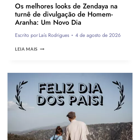
Os melhores looks de Zendaya na
turnê de divulgação de Homem-
Aranha: Um Novo Dia
Escrito por
Laís Rodrigues
4 de agosto de 2026
OS
LEIA MAIS
MELHORES
LOOKS
DE
ZENDAYA
NA
TURNÊ
DE
DIVULGAÇÃO
DE
HOMEM-
ARANHA:
UM
NOVO
DIA