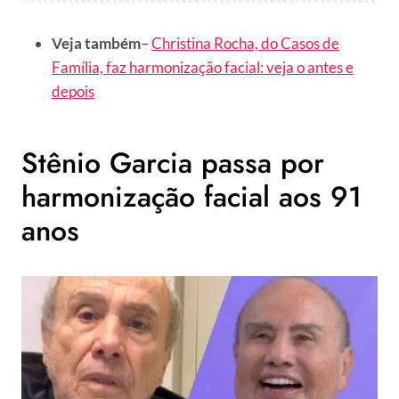
Veja também
–
Christina Rocha, do Casos de
Família, faz harmonização facial: veja o antes e
depois
Stênio Garcia passa por
harmonização facial aos 91
anos