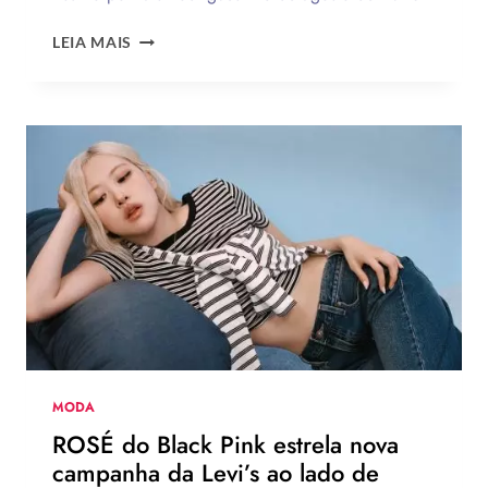
12
LEIA MAIS
TENDÊNCIAS
DE
MODA
DO
VERÃO
EUROPEU
2026
QUE
DEVEM
CHEGAR
AO
BRASIL
NA
PRÓXIMA
TEMPORADA
MODA
ROSÉ do Black Pink estrela nova
campanha da Levi’s ao lado de